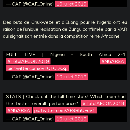
— CAF (@CAF_Online)
10 juillet 2019
Des buts de Chukweze et d’Ekong pour le Nigeria ont eu
raison de l’unique réalisation de Zungu confirmée par la VAR
qui signait son entrée dans la compétition reine Africaine.
FULL TIME | Nigeria - South Africa 2-1
#TotalAFCON2019
#NGARSA
pic.twitter.com/ovzOTCDkXp
— CAF (@CAF_Online)
10 juillet 2019
STATS | Check out the full-time stats! Which team had
the better overall performance?
#TotalAFCON2019
#NGARSA
pic.twitter.com/AF8BhUFov1
— CAF (@CAF_Online)
10 juillet 2019