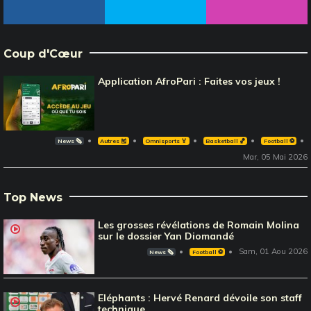
Coup d'Cœur
Application AfroPari : Faites vos jeux !
News 🗞️
Autres 🎽
Omnisports 🏅
Basketball 🏀
Football ⚽️
Mar, 05 Mai 2026
Top News
Les grosses révélations de Romain Molina
sur le dossier Yan Diomandé
Sam, 01 Aou 2026
News 🗞️
Football ⚽️
Eléphants : Hervé Renard dévoile son staff
technique