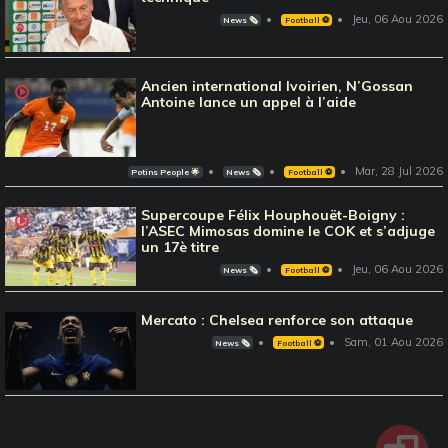
Jeu, 06 Aou 2026
News 🗞️
Football ⚽️
Ancien international Ivoirien, N’Gossan
Antoine lance un appel à l’aide
Mar, 28 Jul 2026
Potins People 🌟
News 🗞️
Football ⚽️
Supercoupe Félix Houphouët-Boigny :
l’ASEC Mimosas domine le COK et s’adjuge
un 17è titre
Jeu, 06 Aou 2026
News 🗞️
Football ⚽️
Mercato : Chelsea renforce son attaque
Sam, 01 Aou 2026
News 🗞️
Football ⚽️