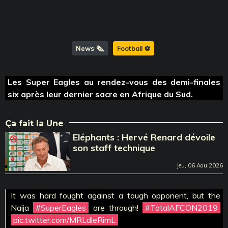
News 🗞️
Football ⚽️
Les Super Eagles au rendez-vous des demi-finales
six après leur dernier sacre en Afrique du Sud.
Ça fait la Une
Eléphants : Hervé Renard dévoile
son staff technique
Jeu, 06 Aou 2026
It was hard fought against a tough opponent, but the
Naija
#SuperEagles
are through!
#TotalAFCON2019
pic.twitter.com/MRLdleRimL