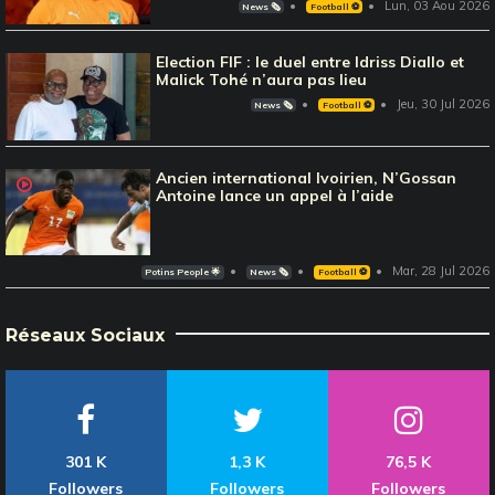
Lun, 03 Aou 2026
News 🗞️
Football ⚽️
Election FIF : le duel entre Idriss Diallo et
Malick Tohé n’aura pas lieu
Jeu, 30 Jul 2026
News 🗞️
Football ⚽️
Ancien international Ivoirien, N’Gossan
Antoine lance un appel à l’aide
Mar, 28 Jul 2026
Potins People 🌟
News 🗞️
Football ⚽️
Réseaux Sociaux
301 K
1,3 K
76,5 K
Followers
Followers
Followers