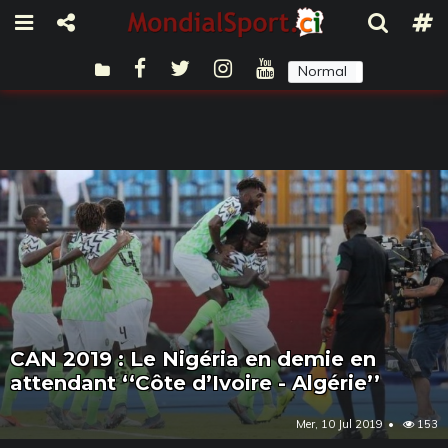
Normal
Sombre
CAN 2019 : Le Nigéria en demie en
attendant ‘‘Côte d’Ivoire - Algérie’’
Mer, 10 Jul 2019
153