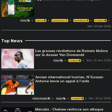
News 🗞️
Autres 🎽
Omnisports 🏅
Basketball 🏀
Football ⚽️
Mar, 05 Mai 2026
Top News
Les grosses révélations de Romain Molina
sur le dossier Yan Diomandé
Sam, 01 Aou 2026
News 🗞️
Football ⚽️
Ancien international Ivoirien, N’Gossan
Antoine lance un appel à l’aide
Mar, 28 Jul 2026
Potins People 🌟
News 🗞️
Football ⚽️
Mercato : Chelsea renforce son attaque