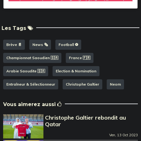
Les Tags
Brève 📄
News 🗞️
Football ⚽️
Championnat Saoudien 🇸🇦
France 🇫🇷
Arabie Saoudite 🇸🇦
Election & Nomination
Entraîneur & Sélectionneur
Christophe Galtier
Neom
Vous aimerez aussi
Christophe Galtier rebondit au
Qatar
Ven, 13 Oct 2023