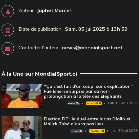
Auteur :
Japhet Marcel
Date de publication :
Sam, 05 Jul 2025 à 13h 59
Contacter l'auteur :
news@mondialsport.net
À la Une sur MondialSport.ci
‘‘Ça s'est fait d'un coup, sans explication’’ :
Faé Emerse surpris par sa non-
prolongation à la tête des Eléphants
Lun, 03 Aou 2026
News 🗞️
Football ⚽️
Election FIF : le duel entre Idriss Diallo et
Malick Tohé n’aura pas lieu
Jeu, 30 Jul 2026
News 🗞️
Football ⚽️