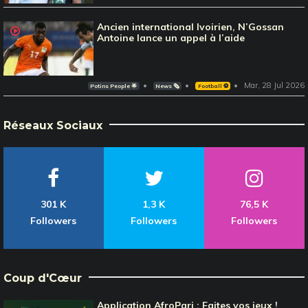
Ancien international Ivoirien, N’Gossan
Antoine lance un appel à l’aide
Mar, 28 Jul 2026
Potins People 🌟
News 🗞️
Football ⚽️
Réseaux Sociaux
301 K
1,3 K
76,5 K
Followers
Followers
Followers
Coup d'Cœur
Application AfroPari : Faites vos jeux !