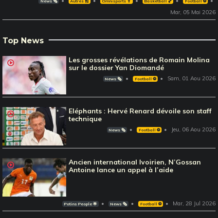
News 🗞️
Autres 🎽
Omnisports 🏅
Basketball 🏀
Football ⚽️
Mar, 05 Mai 2026
Top News
Les grosses révélations de Romain Molina
sur le dossier Yan Diomandé
Sam, 01 Aou 2026
News 🗞️
Football ⚽️
Eléphants : Hervé Renard dévoile son staff
technique
Jeu, 06 Aou 2026
News 🗞️
Football ⚽️
Ancien international Ivoirien, N’Gossan
Antoine lance un appel à l’aide
Mar, 28 Jul 2026
Potins People 🌟
News 🗞️
Football ⚽️