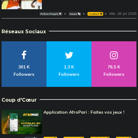
Mar, 28 Jul 2026
Potins People 🌟
News 🗞️
Football ⚽️
Réseaux Sociaux
301 K
1,3 K
76,5 K
Followers
Followers
Followers
Coup d'Cœur
Application AfroPari : Faites vos jeux !