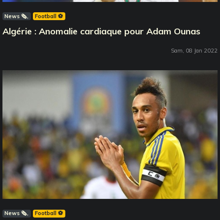
News 🗞️
Football ⚽️
Algérie : Anomalie cardiaque pour Adam Ounas
Sam, 08 Jan 2022
News 🗞️
Football ⚽️