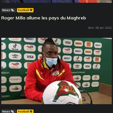
News 🗞️
Football ⚽️
Roger Milla allume les pays du Maghreb
Sam, 08 Jan 2022
News 🗞️
Football ⚽️