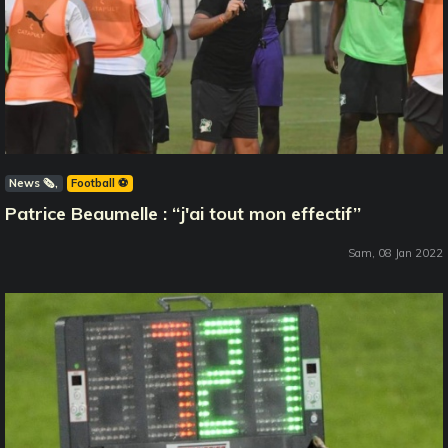
News 🗞️
Football ⚽️
Patrice Beaumelle : ‘‘j'ai tout mon effectif’’
Sam, 08 Jan 2022