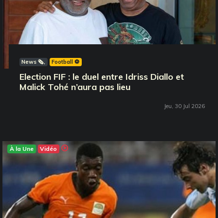
News 🗞️
Football ⚽️
Election FIF : le duel entre Idriss Diallo et
Malick Tohé n’aura pas lieu
Jeu, 30 Jul 2026
À la Une
Vidéo