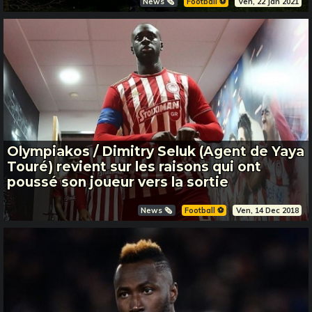
News 🗞️
Football ⚽️
Ven, 22 Jan 2021
Olympiakos / Dimitry Seluk (Agent de Yaya
Touré) revient sur les raisons qui ont
poussé son joueur vers la sortie
News 🗞️
Football ⚽️
Ven, 14 Dec 2018