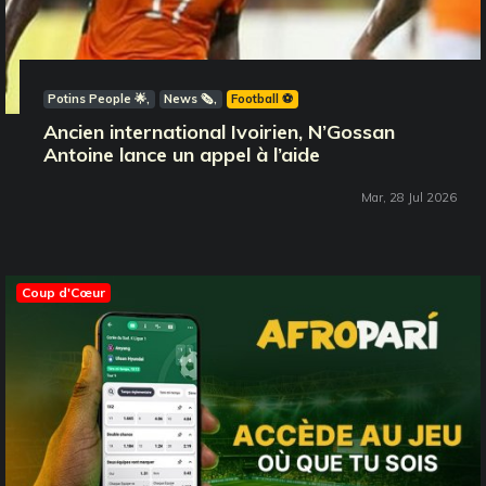
Potins People 🌟
News 🗞️
Football ⚽️
Ancien international Ivoirien, N’Gossan
Antoine lance un appel à l’aide
Mar, 28 Jul 2026
Coup d'Cœur