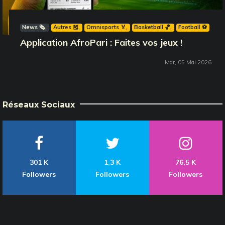
News 🗞️
Autres 🎽
Omnisports 🏅
Basketball 🏀
Football ⚽️
Application AfroPari : Faites vos jeux !
Mar, 05 Mai 2026
Réseaux Sociaux
301 K
1,3 K
76,5 K
Followers
Followers
Followers