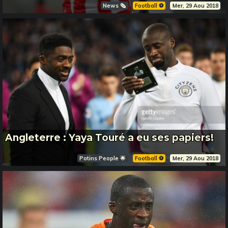
News 🗞️
Football ⚽️
Mer, 29 Aou 2018
Angleterre : Yaya Touré a eu ses papiers!
Potins People 🌟
Football ⚽️
Mer, 29 Aou 2018