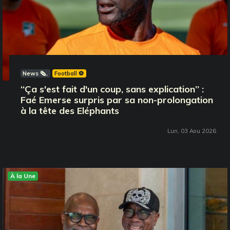
News 🗞️
Football ⚽️
‘‘Ça s'est fait d'un coup, sans explication’’ :
Faé Emerse surpris par sa non-prolongation
à la tête des Eléphants
Lun, 03 Aou 2026
À la Une