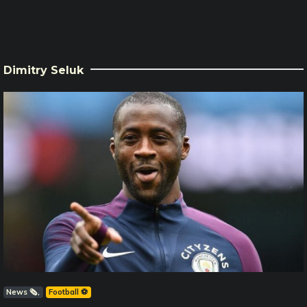
Dimitry Seluk
News 🗞️
Football ⚽️