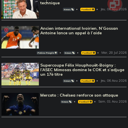
technique
Jeu, 06 Aou 2026
News 🗞️
Football ⚽️
Ancien international Ivoirien, N’Gossan
Antoine lance un appel à l’aide
Mar, 28 Jul 2026
Potins People 🌟
News 🗞️
Football ⚽️
Supercoupe Félix Houphouët-Boigny :
l’ASEC Mimosas domine le COK et s’adjuge
un 17è titre
Jeu, 06 Aou 2026
News 🗞️
Football ⚽️
Mercato : Chelsea renforce son attaque
Sam, 01 Aou 2026
News 🗞️
Football ⚽️