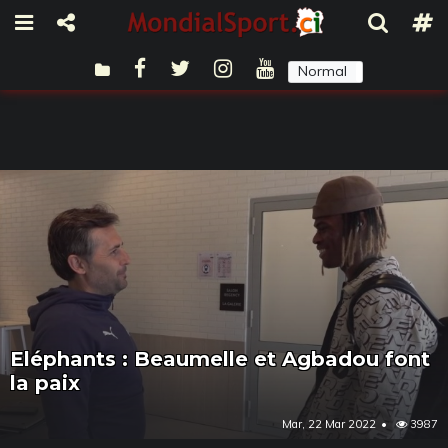
Normal
Sombre
Eléphants : Beaumelle et Agbadou font
la paix
Mar, 22 Mar 2022
3987