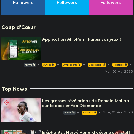
Followers
Followers
Followers
Coup d'Cœur
Application AfroPari : Faites vos jeux !
News 🗞️
Autres 🎽
Omnisports 🏅
Basketball 🏀
Football ⚽️
Mar, 05 Mai 2026
Top News
Les grosses révélations de Romain Molina
sur le dossier Yan Diomandé
Sam, 01 Aou 2026
News 🗞️
Football ⚽️
Eléphants : Hervé Renard dévoile son staff