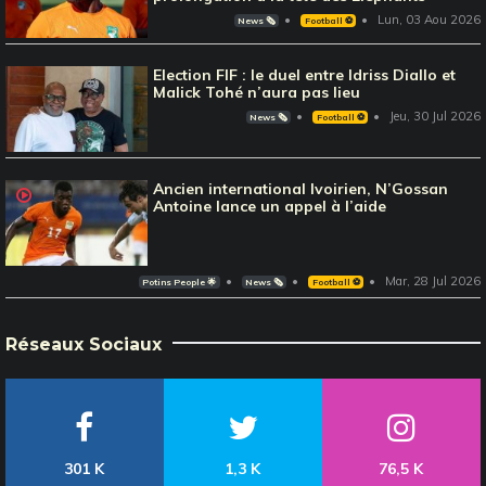
Lun, 03 Aou 2026
News 🗞️
Football ⚽️
Election FIF : le duel entre Idriss Diallo et
Malick Tohé n’aura pas lieu
Jeu, 30 Jul 2026
News 🗞️
Football ⚽️
Ancien international Ivoirien, N’Gossan
Antoine lance un appel à l’aide
Mar, 28 Jul 2026
Potins People 🌟
News 🗞️
Football ⚽️
Réseaux Sociaux
301 K
1,3 K
76,5 K