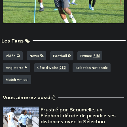
Les Tags
Vidéo 📺
News 🗞️
Football ⚽️
France 🇫🇷
Angleterre 🏴󠁧󠁢󠁥󠁮󠁧󠁿
Côte d'Ivoire 🇨🇮
Sélection Nationale
Match Amical
Vous aimerez aussi
Frustré par Beaumelle, un
Eléphant décide de prendre ses
distances avec la Sélection