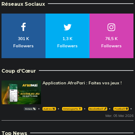
Réseaux Sociaux
301 K
1,3 K
76,5 K
Followers
Followers
Followers
Coup d'Cœur
Application AfroPari : Faites vos jeux !
News 🗞️
Autres 🎽
Omnisports 🏅
Basketball 🏀
Football ⚽️
Mar, 05 Mai 2026
Top News