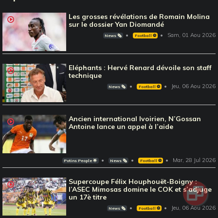
Les grosses révélations de Romain Molina
sur le dossier Yan Diomandé
Sam, 01 Aou 2026
News 🗞️
Football ⚽️
Eléphants : Hervé Renard dévoile son staff
technique
Jeu, 06 Aou 2026
News 🗞️
Football ⚽️
Ancien international Ivoirien, N’Gossan
Antoine lance un appel à l’aide
Mar, 28 Jul 2026
Potins People 🌟
News 🗞️
Football ⚽️
Supercoupe Félix Houphouët-Boigny :
l’ASEC Mimosas domine le COK et s’adjuge
un 17è titre
Jeu, 06 Aou 2026
News 🗞️
Football ⚽️