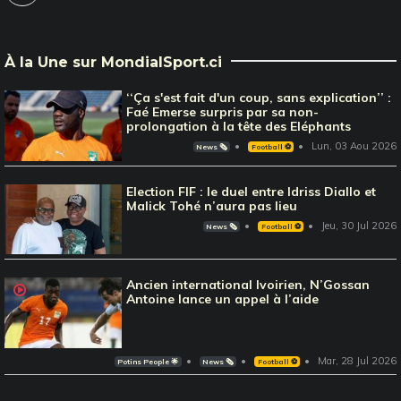
À la Une sur MondialSport.ci
‘‘Ça s'est fait d'un coup, sans explication’’ :
Faé Emerse surpris par sa non-
prolongation à la tête des Eléphants
Lun, 03 Aou 2026
News 🗞️
Football ⚽️
Election FIF : le duel entre Idriss Diallo et
Malick Tohé n’aura pas lieu
Jeu, 30 Jul 2026
News 🗞️
Football ⚽️
Ancien international Ivoirien, N’Gossan
Antoine lance un appel à l’aide
Mar, 28 Jul 2026
Potins People 🌟
News 🗞️
Football ⚽️