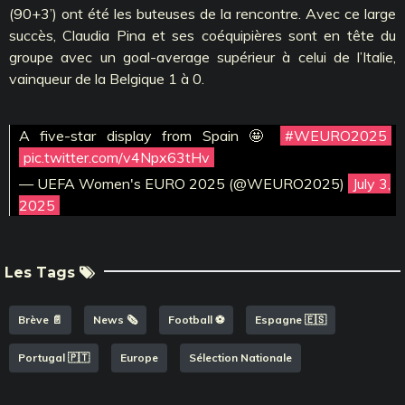
(90+3’) ont été les buteuses de la rencontre. Avec ce large
succès, Claudia Pina et ses coéquipières sont en tête du
groupe avec un goal-average supérieur à celui de l’Italie,
vainqueur de la Belgique 1 à 0.
A five-star display from Spain 🤩
#WEURO2025
pic.twitter.com/v4Npx63tHv
— UEFA Women's EURO 2025 (@WEURO2025)
July 3,
2025
Les Tags
Brève 📄
News 🗞️
Football ⚽️
Espagne 🇪🇸
Portugal 🇵🇹
Europe
Sélection Nationale