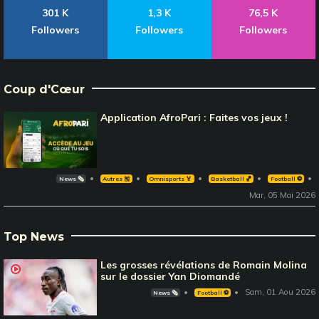
301 K
1,3 K
76,5 K
Followers
Followers
Followers
Coup d'Cœur
Application AfroPari : Faites vos jeux !
News 🗞️
Autres 🎽
Omnisports 🏅
Basketball 🏀
Football ⚽️
Mar, 05 Mai 2026
Top News
Les grosses révélations de Romain Molina
sur le dossier Yan Diomandé
Sam, 01 Aou 2026
News 🗞️
Football ⚽️