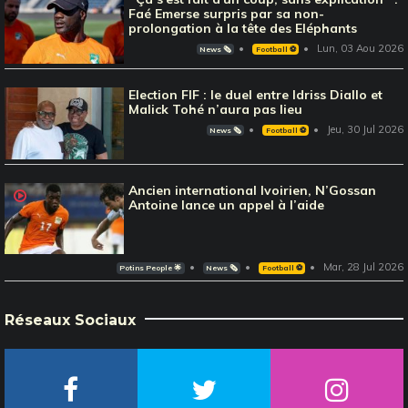
Faé Emerse surpris par sa non-
prolongation à la tête des Eléphants
Lun, 03 Aou 2026
News 🗞️
Football ⚽️
Election FIF : le duel entre Idriss Diallo et
Malick Tohé n’aura pas lieu
Jeu, 30 Jul 2026
News 🗞️
Football ⚽️
Ancien international Ivoirien, N’Gossan
Antoine lance un appel à l’aide
Mar, 28 Jul 2026
Potins People 🌟
News 🗞️
Football ⚽️
Réseaux Sociaux