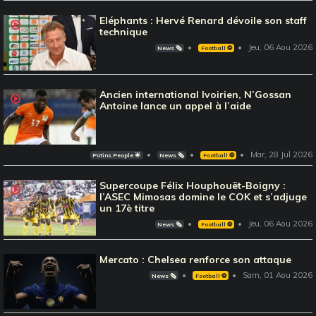
Eléphants : Hervé Renard dévoile son staff
technique
Jeu, 06 Aou 2026
News 🗞️
Football ⚽️
Ancien international Ivoirien, N’Gossan
Antoine lance un appel à l’aide
Mar, 28 Jul 2026
Potins People 🌟
News 🗞️
Football ⚽️
Supercoupe Félix Houphouët-Boigny :
l’ASEC Mimosas domine le COK et s’adjuge
un 17è titre
Jeu, 06 Aou 2026
News 🗞️
Football ⚽️
Mercato : Chelsea renforce son attaque
Sam, 01 Aou 2026
News 🗞️
Football ⚽️