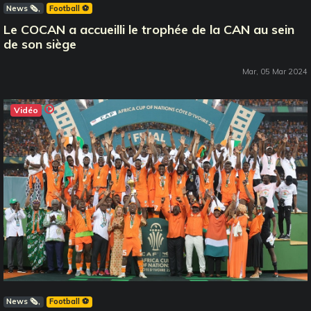
News 🗞️
Football ⚽️
Le COCAN a accueilli le trophée de la CAN au sein
de son siège
Mar, 05 Mar 2024
Vidéo
News 🗞️
Football ⚽️