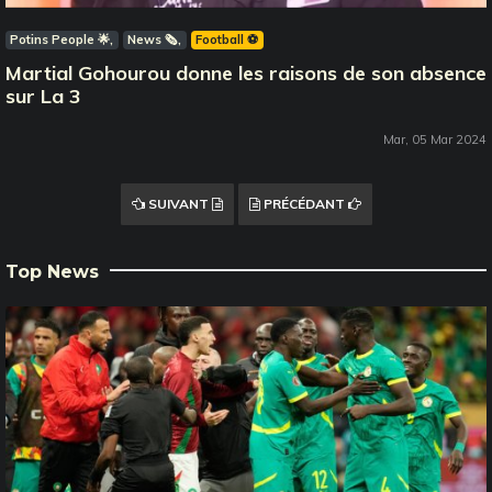
Potins People 🌟
News 🗞️
Football ⚽️
Martial Gohourou donne les raisons de son absence
sur La 3
Mar, 05 Mar 2024
SUIVANT
PRÉCÉDANT
Top News