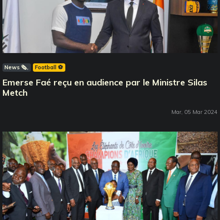
News 🗞️
Football ⚽️
Emerse Faé reçu en audience par le Ministre Silas
Metch
Mar, 05 Mar 2024