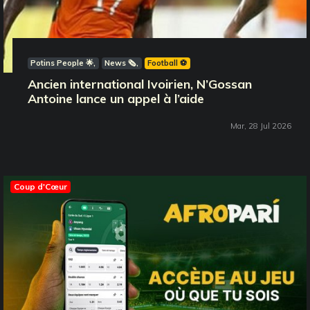
Potins People 🌟
News 🗞️
Football ⚽️
Ancien international Ivoirien, N’Gossan
Antoine lance un appel à l’aide
Mar, 28 Jul 2026
Coup d'Cœur