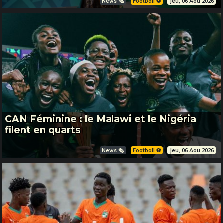
News 🗞️
Football ⚽️
Jeu, 06 Aou 2026
CAN Féminine : le Malawi et le Nigéria
filent en quarts
News 🗞️
Football ⚽️
Jeu, 06 Aou 2026