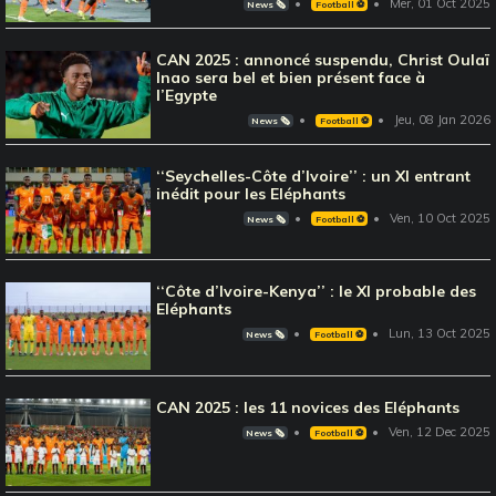
Mer, 01 Oct 2025
News 🗞️
Football ⚽️
CAN 2025 : annoncé suspendu, Christ Oulaï
Inao sera bel et bien présent face à
l’Egypte
Jeu, 08 Jan 2026
News 🗞️
Football ⚽️
‘‘Seychelles-Côte d’Ivoire’’ : un XI entrant
inédit pour les Eléphants
Ven, 10 Oct 2025
News 🗞️
Football ⚽️
‘‘Côte d’Ivoire-Kenya’’ : le XI probable des
Eléphants
Lun, 13 Oct 2025
News 🗞️
Football ⚽️
CAN 2025 : les 11 novices des Eléphants
Ven, 12 Dec 2025
News 🗞️
Football ⚽️