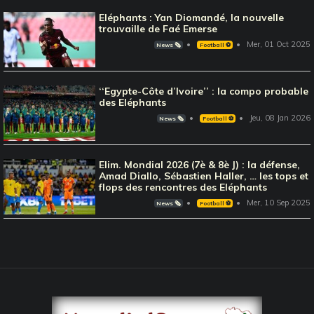
Eléphants : Yan Diomandé, la nouvelle
trouvaille de Faé Emerse
Mer, 01 Oct 2025
News 🗞️
Football ⚽️
‘‘Egypte-Côte d’Ivoire’’ : la compo probable
des Eléphants
Jeu, 08 Jan 2026
News 🗞️
Football ⚽️
Elim. Mondial 2026 (7è & 8è J) : la défense,
Amad Diallo, Sébastien Haller, … les tops et
flops des rencontres des Eléphants
Mer, 10 Sep 2025
News 🗞️
Football ⚽️