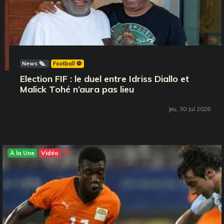
News 🗞️
Football ⚽️
Election FIF : le duel entre Idriss Diallo et
Malick Tohé n’aura pas lieu
Jeu, 30 Jul 2026
À la Une
Vidéo