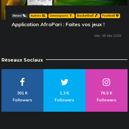
News 🗞️
Autres 🎽
Omnisports 🏅
Basketball 🏀
Football ⚽️
Application AfroPari : Faites vos jeux !
Mar, 05 Mai 2026
Réseaux Sociaux
301 K
1,3 K
76,5 K
Followers
Followers
Followers