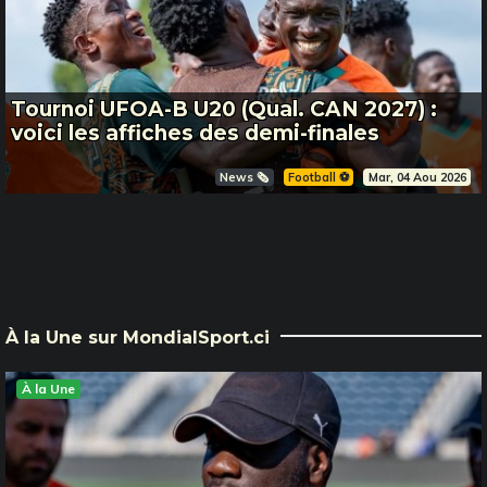
Tournoi UFOA-B U20 (Qual. CAN 2027) :
voici les affiches des demi-finales
News 🗞️
Football ⚽️
Mar, 04 Aou 2026
À la Une sur MondialSport.ci
À la Une