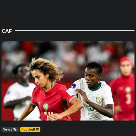
CAF
News 🗞️
Football ⚽️