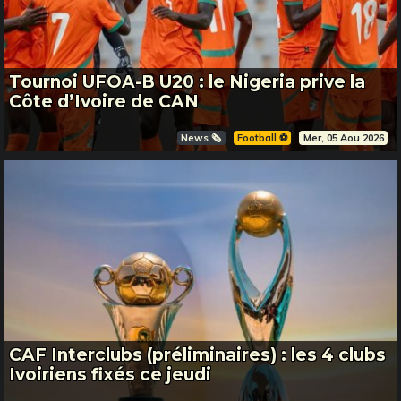
Tournoi UFOA-B U20 : le Nigeria prive la
Côte d’Ivoire de CAN
News 🗞️
Football ⚽️
Mer, 05 Aou 2026
CAF Interclubs (préliminaires) : les 4 clubs
Ivoiriens fixés ce jeudi