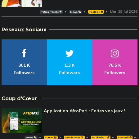
Mar, 28 Jul 2026
Potins People 🌟
News 🗞️
Football ⚽️
Réseaux Sociaux
301 K
1,3 K
76,5 K
Followers
Followers
Followers
Coup d'Cœur
Application AfroPari : Faites vos jeux !
News 🗞️
Autres 🎽
Omnisports 🏅
Basketball 🏀
Football ⚽️