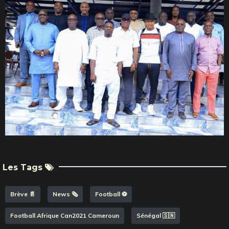
Les Tags
Brève 📄
News 🗞️
Football ⚽️
Football Afrique Can2021 Cameroun
Sénégal 🇸🇳