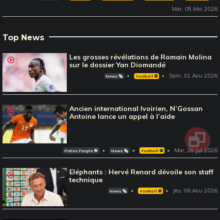
Mar, 05 Mai 2026
Top News
Les grosses révélations de Romain Molina
sur le dossier Yan Diomandé
Sam, 01 Aou 2026
News 🗞️
Football ⚽️
Ancien international Ivoirien, N’Gossan
Antoine lance un appel à l’aide
Mar, 28 Jul 2026
Potins People 🌟
News 🗞️
Football ⚽️
Eléphants : Hervé Renard dévoile son staff
technique
Jeu, 06 Aou 2026
News 🗞️
Football ⚽️