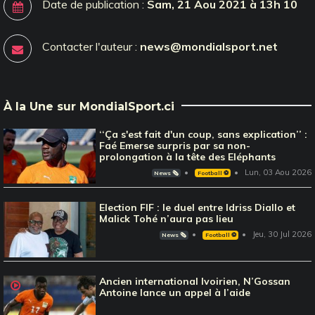
Date de publication :
Sam, 21 Aou 2021 à 13h 10
Contacter l'auteur :
news@mondialsport.net
À la Une sur MondialSport.ci
‘‘Ça s'est fait d'un coup, sans explication’’ :
Faé Emerse surpris par sa non-
prolongation à la tête des Eléphants
Lun, 03 Aou 2026
News 🗞️
Football ⚽️
Election FIF : le duel entre Idriss Diallo et
Malick Tohé n’aura pas lieu
Jeu, 30 Jul 2026
News 🗞️
Football ⚽️
Ancien international Ivoirien, N’Gossan
Antoine lance un appel à l’aide