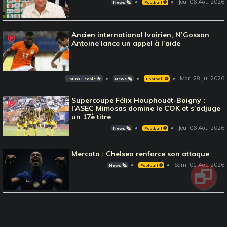
Jeu, 06 Aou 2026
News 🗞️
Football ⚽️
Ancien international Ivoirien, N’Gossan
Antoine lance un appel à l’aide
Mar, 28 Jul 2026
Potins People 🌟
News 🗞️
Football ⚽️
Supercoupe Félix Houphouët-Boigny :
l’ASEC Mimosas domine le COK et s’adjuge
un 17è titre
Jeu, 06 Aou 2026
News 🗞️
Football ⚽️
Mercato : Chelsea renforce son attaque
Sam, 01 Aou 2026
News 🗞️
Football ⚽️