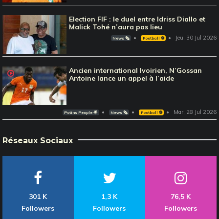
Election FIF : le duel entre Idriss Diallo et
Malick Tohé n’aura pas lieu
Jeu, 30 Jul 2026
News 🗞️
Football ⚽️
Ancien international Ivoirien, N’Gossan
Antoine lance un appel à l’aide
Mar, 28 Jul 2026
Potins People 🌟
News 🗞️
Football ⚽️
Réseaux Sociaux
301 K
1,3 K
76,5 K
Followers
Followers
Followers