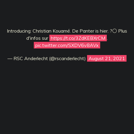
Introducing: Christian Kouamé. De Panter is hier. ?⚪ Plus
d'infos sur
https://t.co/3ZdKEBXrCM
.
pic.twitter.com/SXDV6v8AVx
— RSC Anderlecht (@rscanderlecht)
August 21, 2021