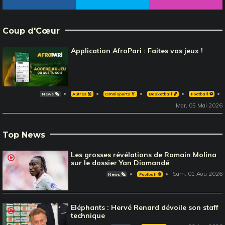
Coup d'Cœur
Application AfroPari : Faites vos jeux !
News 🗞️
Autres 🎽
Omnisports 🏅
Basketball 🏀
Football ⚽️
Mar, 05 Mai 2026
Top News
Les grosses révélations de Romain Molina
sur le dossier Yan Diomandé
Sam, 01 Aou 2026
News 🗞️
Football ⚽️
Eléphants : Hervé Renard dévoile son staff
technique