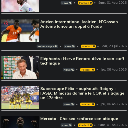
Sam, 01 Aou 2026
News 🗞️
Football ⚽️
Ancien international Ivoirien, N’Gossan
Antoine lance un appel à l’aide
Mar, 28 Jul 2026
Potins People 🌟
News 🗞️
Football ⚽️
Eléphants : Hervé Renard dévoile son staff
technique
Jeu, 06 Aou 2026
News 🗞️
Football ⚽️
Supercoupe Félix Houphouët-Boigny :
l’ASEC Mimosas domine le COK et s’adjuge
un 17è titre
Jeu, 06 Aou 2026
News 🗞️
Football ⚽️
Mercato : Chelsea renforce son attaque
Sam, 01 Aou 2026
News 🗞️
Football ⚽️