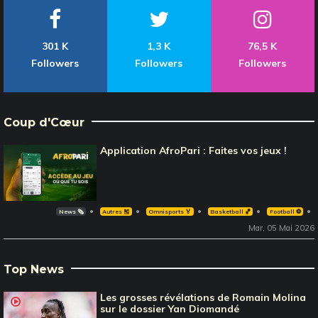
301 K
1,3 K
76,5 K
Followers
Followers
Followers
Coup d'Cœur
Application AfroPari : Faites vos jeux !
News 🗞️
Autres 🎽
Omnisports 🏅
Basketball 🏀
Football ⚽️
Mar, 05 Mai 2026
Top News
Les grosses révélations de Romain Molina
sur le dossier Yan Diomandé