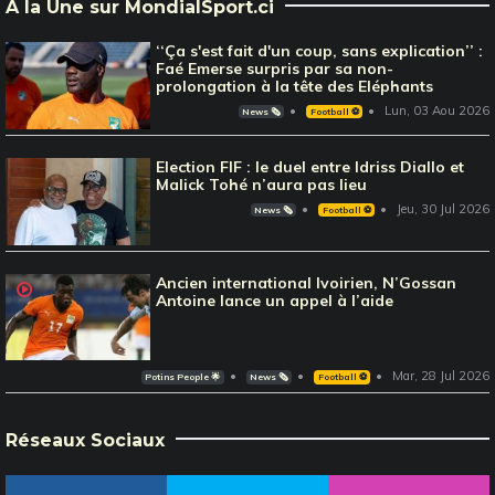
À la Une sur MondialSport.ci
‘‘Ça s'est fait d'un coup, sans explication’’ :
Faé Emerse surpris par sa non-
prolongation à la tête des Eléphants
Lun, 03 Aou 2026
News 🗞️
Football ⚽️
Election FIF : le duel entre Idriss Diallo et
Malick Tohé n’aura pas lieu
Jeu, 30 Jul 2026
News 🗞️
Football ⚽️
Ancien international Ivoirien, N’Gossan
Antoine lance un appel à l’aide
Mar, 28 Jul 2026
Potins People 🌟
News 🗞️
Football ⚽️
Réseaux Sociaux