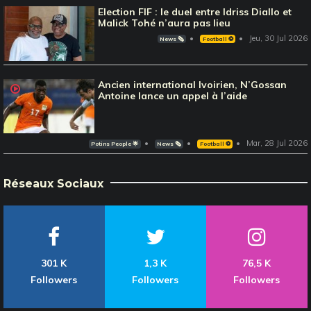
Election FIF : le duel entre Idriss Diallo et
Malick Tohé n’aura pas lieu
Jeu, 30 Jul 2026
News 🗞️
Football ⚽️
Ancien international Ivoirien, N’Gossan
Antoine lance un appel à l’aide
Mar, 28 Jul 2026
Potins People 🌟
News 🗞️
Football ⚽️
Réseaux Sociaux
301 K
1,3 K
76,5 K
Followers
Followers
Followers