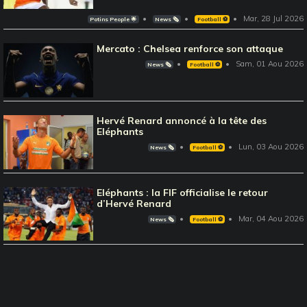
Mar, 28 Jul 2026
Potins People 🌟
News 🗞️
Football ⚽️
Mercato : Chelsea renforce son attaque
Sam, 01 Aou 2026
News 🗞️
Football ⚽️
Hervé Renard annoncé à la tête des
Eléphants
Lun, 03 Aou 2026
News 🗞️
Football ⚽️
Eléphants : la FIF officialise le retour
d’Hervé Renard
Mar, 04 Aou 2026
News 🗞️
Football ⚽️