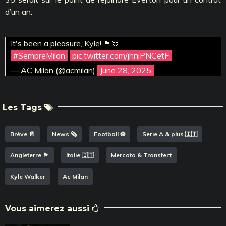
d’un an.
It's been a pleasure, Kyle! 🏴󠁧󠁢󠁥󠁮󠁧󠁿🫶
#SempreMilan
pic.twitter.com/jhniPNCetF
— AC Milan (@acmilan)
June 28, 2025
Les Tags
Brève 📄
News 🗞️
Football ⚽️
Serie A & plus 🇮🇹
Angleterre 🏴󠁧󠁢󠁥󠁮󠁧󠁿
Italie 🇮🇹
Mercato & Transfert
Kyle Walker
Ac Milan
Vous aimerez aussi