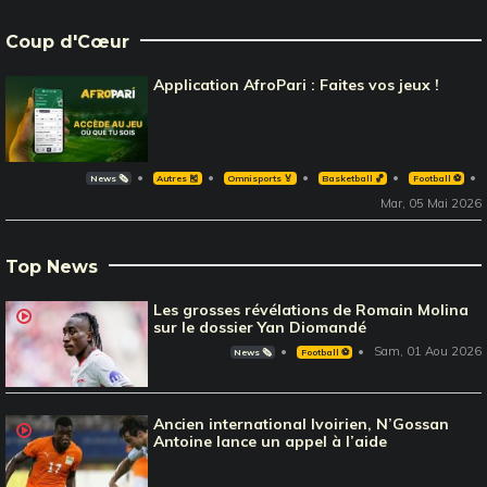
Coup d'Cœur
Application AfroPari : Faites vos jeux !
News 🗞️
Autres 🎽
Omnisports 🏅
Basketball 🏀
Football ⚽️
Mar, 05 Mai 2026
Top News
Les grosses révélations de Romain Molina
sur le dossier Yan Diomandé
Sam, 01 Aou 2026
News 🗞️
Football ⚽️
Ancien international Ivoirien, N’Gossan
Antoine lance un appel à l’aide