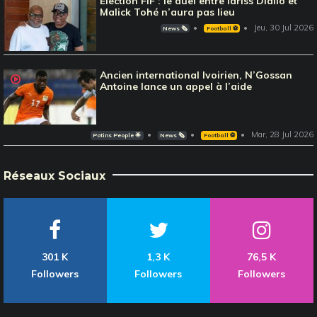
Election FIF : le duel entre Idriss Diallo et
Malick Tohé n’aura pas lieu
Jeu, 30 Jul 2026
News 🗞️
Football ⚽️
Ancien international Ivoirien, N’Gossan
Antoine lance un appel à l’aide
Mar, 28 Jul 2026
Potins People 🌟
News 🗞️
Football ⚽️
Réseaux Sociaux
301 K
1,3 K
76,5 K
Followers
Followers
Followers