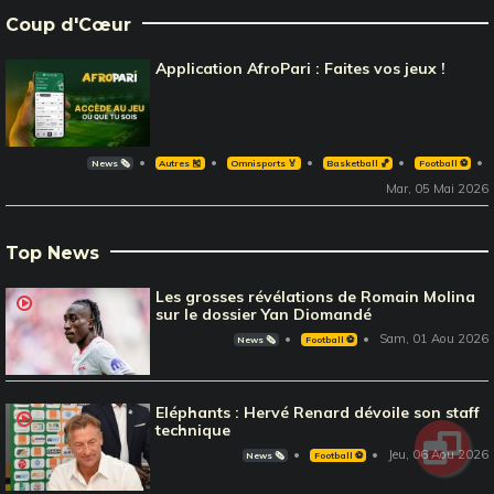
Coup d'Cœur
Application AfroPari : Faites vos jeux !
News 🗞️
Autres 🎽
Omnisports 🏅
Basketball 🏀
Football ⚽️
Mar, 05 Mai 2026
Top News
Les grosses révélations de Romain Molina
sur le dossier Yan Diomandé
Sam, 01 Aou 2026
News 🗞️
Football ⚽️
Eléphants : Hervé Renard dévoile son staff
technique
Jeu, 06 Aou 2026
News 🗞️
Football ⚽️