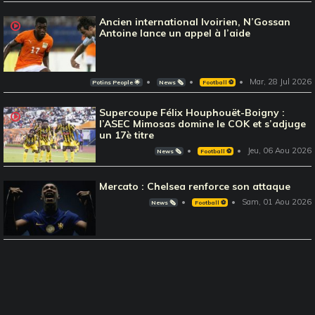
Ancien international Ivoirien, N’Gossan
Antoine lance un appel à l’aide
Mar, 28 Jul 2026
Potins People 🌟
News 🗞️
Football ⚽️
Supercoupe Félix Houphouët-Boigny :
l’ASEC Mimosas domine le COK et s’adjuge
un 17è titre
Jeu, 06 Aou 2026
News 🗞️
Football ⚽️
Mercato : Chelsea renforce son attaque
Sam, 01 Aou 2026
News 🗞️
Football ⚽️