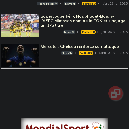
Mar, 28 Jul 2026
Potins People 🌟
News 🗞️
Football ⚽️
Supercoupe Félix Houphouët-Boigny :
l’ASEC Mimosas domine le COK et s’adjuge
un 17è titre
Jeu, 06 Aou 2026
News 🗞️
Football ⚽️
Mercato : Chelsea renforce son attaque
Sam, 01 Aou 2026
News 🗞️
Football ⚽️