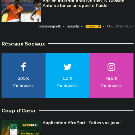
Ancien international Ivoirien, N’Gossan
Antoine lance un appel à l’aide
Mar, 28 Jul 2026
Potins People 🌟
News 🗞️
Football ⚽️
Réseaux Sociaux
301 K
1,3 K
76,5 K
Followers
Followers
Followers
Coup d'Cœur
Application AfroPari : Faites vos jeux !