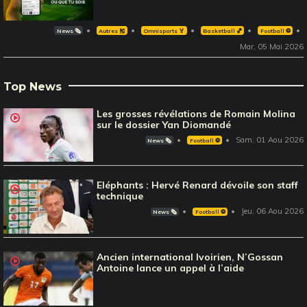
News 🗞️
Autres 🎽
Omnisports 🏅
Basketball 🏀
Football ⚽️
Mar, 05 Mai 2026
Top News
Les grosses révélations de Romain Molina
sur le dossier Yan Diomandé
Sam, 01 Aou 2026
News 🗞️
Football ⚽️
Eléphants : Hervé Renard dévoile son staff
technique
Jeu, 06 Aou 2026
News 🗞️
Football ⚽️
Ancien international Ivoirien, N’Gossan
Antoine lance un appel à l’aide