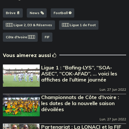
Brève 📄
News 🗞️
Football ⚽️
🇨🇮 Ligue 2, D3 & Réserves
🇨🇮 Ligue 1 de Foot
Côte d'Ivoire 🇨🇮
FIF
Vous aimerez aussi
Ligue 1 : ‘‘Bafing-LYS’’, ‘‘SOA-
ASEC’’, ‘‘COK-AFAD’’, … voici les
affiches de l’ultime journée
Lun, 27 Jun 2022
Championnats de Côte d’Ivoire :
les dates de la nouvelle saison
dévoilées
Lun, 27 Jun 2022
Partenariat : La LONACI et la FIF