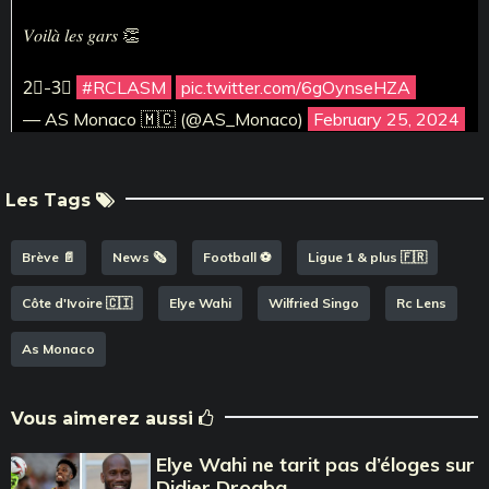
𝑉𝑜𝑖𝑙𝑎̀ 𝑙𝑒𝑠 𝑔𝑎𝑟𝑠 👏
2⃣-3⃣
#RCLASM
pic.twitter.com/6gOynseHZA
— AS Monaco 🇲🇨 (@AS_Monaco)
February 25, 2024
Les Tags
Brève 📄
News 🗞️
Football ⚽️
Ligue 1 & plus 🇫🇷
Côte d'Ivoire 🇨🇮
Elye Wahi
Wilfried Singo
Rc Lens
As Monaco
Vous aimerez aussi
Elye Wahi ne tarit pas d’éloges sur
Didier Drogba