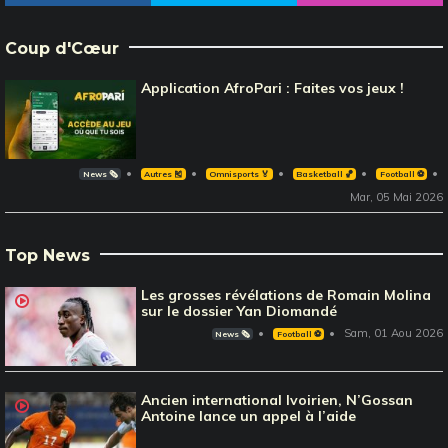
Coup d'Cœur
Application AfroPari : Faites vos jeux !
News 🗞️
Autres 🎽
Omnisports 🏅
Basketball 🏀
Football ⚽️
Mar, 05 Mai 2026
Top News
Les grosses révélations de Romain Molina
sur le dossier Yan Diomandé
Sam, 01 Aou 2026
News 🗞️
Football ⚽️
Ancien international Ivoirien, N’Gossan
Antoine lance un appel à l’aide