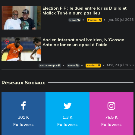
Election FIF : le duel entre Idriss Diallo et
Malick Tohé n’aura pas lieu
Jeu, 30 Jul 2026
News 🗞️
Football ⚽️
Ancien international Ivoirien, N’Gossan
Antoine lance un appel à l’aide
Mar, 28 Jul 2026
Potins People 🌟
News 🗞️
Football ⚽️
Réseaux Sociaux
301 K
1,3 K
76,5 K
Followers
Followers
Followers