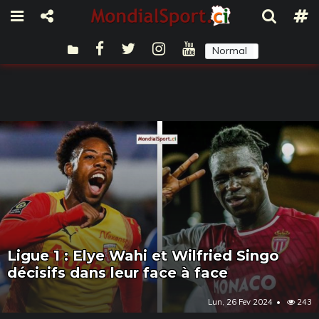
Normal
Sombre
Ligue 1 : Elye Wahi et Wilfried Singo
décisifs dans leur face à face
Lun, 26 Fev 2024
243