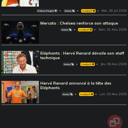
Mar, 28 Jul 2026
Potins People 🌟
News 🗞️
Football ⚽️
Mercato : Chelsea renforce son attaque
Sam, 01 Aou 2026
News 🗞️
Football ⚽️
Eléphants : Hervé Renard dévoile son staff
technique
Jeu, 06 Aou 2026
News 🗞️
Football ⚽️
Hervé Renard annoncé à la tête des
Eléphants
Lun, 03 Aou 2026
News 🗞️
Football ⚽️