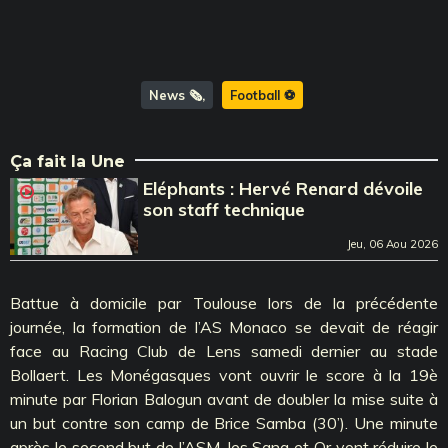
News 🗞️
Football ⚽️
Ça fait la Une
Eléphants : Hervé Renard dévoile
son staff technique
Jeu, 06 Aou 2026
Battue à domicile par Toulouse lors de la précédente
journée, la formation de l’AS Monaco se devait de réagir
face au Racing Club de Lens samedi dernier au stade
Bollaert. Les Monégasques vont ouvrir le score à la 19è
minute par Florian Balogun avant de doubler la mise suite à
un but contre son camp de Brice Samba (30’). Une minute
après le second but de l’ASM, les Sang et Or vont réduire le