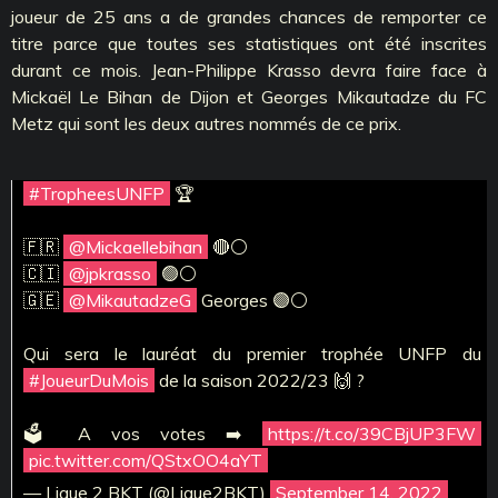
joueur de 25 ans a de grandes chances de remporter ce
titre parce que toutes ses statistiques ont été inscrites
durant ce mois. Jean-Philippe Krasso devra faire face à
Mickaël Le Bihan de Dijon et Georges Mikautadze du FC
Metz qui sont les deux autres nommés de ce prix.
#TropheesUNFP
🏆
🇫🇷
@Mickaellebihan
🔴⚪️
🇨🇮
@jpkrasso
🟢⚪️
🇬🇪
@MikautadzeG
Georges 🟣⚪️
Qui sera le lauréat du premier trophée UNFP du
#JoueurDuMois
de la saison 2022/23 🙌 ?
🗳️ A vos votes ➡️
https://t.co/39CBjUP3FW
pic.twitter.com/QStxOO4aYT
— Ligue 2 BKT (@Ligue2BKT)
September 14, 2022