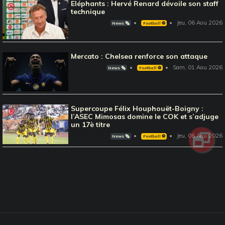
Eléphants : Hervé Renard dévoile son staff
technique
Jeu, 06 Aou 2026
News 🗞️
Football ⚽️
Mercato : Chelsea renforce son attaque
Sam, 01 Aou 2026
News 🗞️
Football ⚽️
Supercoupe Félix Houphouët-Boigny :
l’ASEC Mimosas domine le COK et s’adjuge
un 17è titre
Jeu, 06 Aou 2026
News 🗞️
Football ⚽️