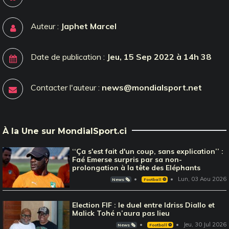
Auteur :
Japhet Marcel
Date de publication :
Jeu, 15 Sep 2022 à 14h 38
Contacter l'auteur :
news@mondialsport.net
À la Une sur MondialSport.ci
‘‘Ça s'est fait d'un coup, sans explication’’ :
Faé Emerse surpris par sa non-
prolongation à la tête des Eléphants
Lun, 03 Aou 2026
News 🗞️
Football ⚽️
Election FIF : le duel entre Idriss Diallo et
Malick Tohé n’aura pas lieu
Jeu, 30 Jul 2026
News 🗞️
Football ⚽️