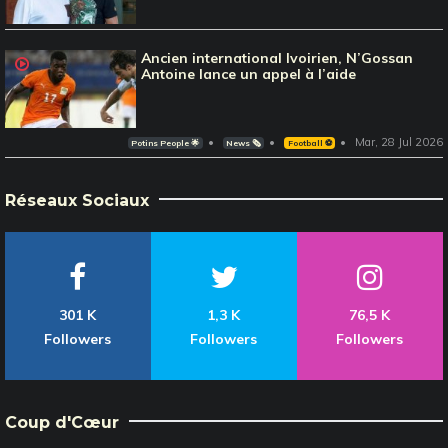
Ancien international Ivoirien, N’Gossan
Antoine lance un appel à l’aide
Mar, 28 Jul 2026
Potins People 🌟
News 🗞️
Football ⚽️
Réseaux Sociaux
301 K
1,3 K
76,5 K
Followers
Followers
Followers
Coup d'Cœur