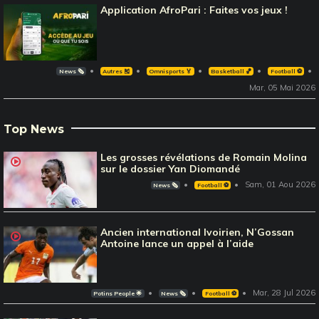
Application AfroPari : Faites vos jeux !
News 🗞️
Autres 🎽
Omnisports 🏅
Basketball 🏀
Football ⚽️
Mar, 05 Mai 2026
Top News
Les grosses révélations de Romain Molina
sur le dossier Yan Diomandé
Sam, 01 Aou 2026
News 🗞️
Football ⚽️
Ancien international Ivoirien, N’Gossan
Antoine lance un appel à l’aide
Mar, 28 Jul 2026
Potins People 🌟
News 🗞️
Football ⚽️