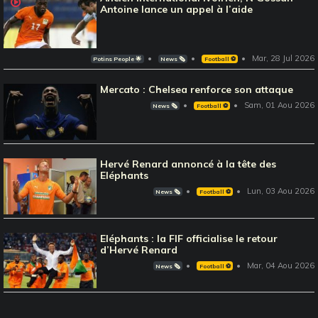
Antoine lance un appel à l’aide
Mar, 28 Jul 2026
Potins People 🌟
News 🗞️
Football ⚽️
Mercato : Chelsea renforce son attaque
Sam, 01 Aou 2026
News 🗞️
Football ⚽️
Hervé Renard annoncé à la tête des
Eléphants
Lun, 03 Aou 2026
News 🗞️
Football ⚽️
Eléphants : la FIF officialise le retour
d’Hervé Renard
Mar, 04 Aou 2026
News 🗞️
Football ⚽️