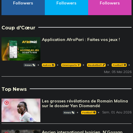
Followers
Followers
Followers
Coup d'Cœur
Application AfroPari : Faites vos jeux !
News 🗞️
Autres 🎽
Omnisports 🏅
Basketball 🏀
Football ⚽️
Mar, 05 Mai 2026
Top News
Les grosses révélations de Romain Molina
sur le dossier Yan Diomandé
Sam, 01 Aou 2026
News 🗞️
Football ⚽️
Ancien international Ivoirien, N’Gossan