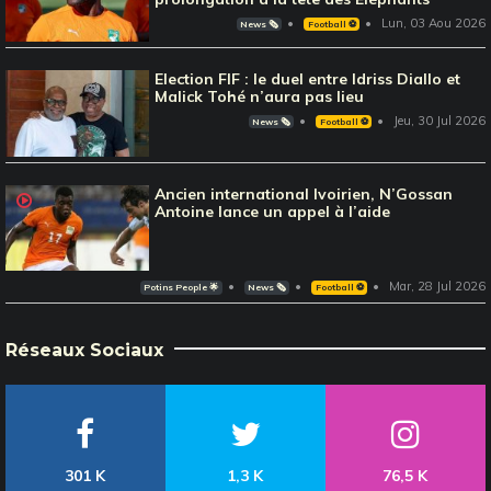
Lun, 03 Aou 2026
News 🗞️
Football ⚽️
Election FIF : le duel entre Idriss Diallo et
Malick Tohé n’aura pas lieu
Jeu, 30 Jul 2026
News 🗞️
Football ⚽️
Ancien international Ivoirien, N’Gossan
Antoine lance un appel à l’aide
Mar, 28 Jul 2026
Potins People 🌟
News 🗞️
Football ⚽️
Réseaux Sociaux
301 K
1,3 K
76,5 K