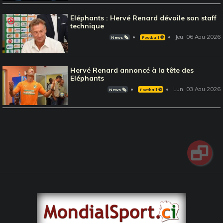
Eléphants : Hervé Renard dévoile son staff
technique
Jeu, 06 Aou 2026
News 🗞️
Football ⚽️
Hervé Renard annoncé à la tête des
Eléphants
Lun, 03 Aou 2026
News 🗞️
Football ⚽️