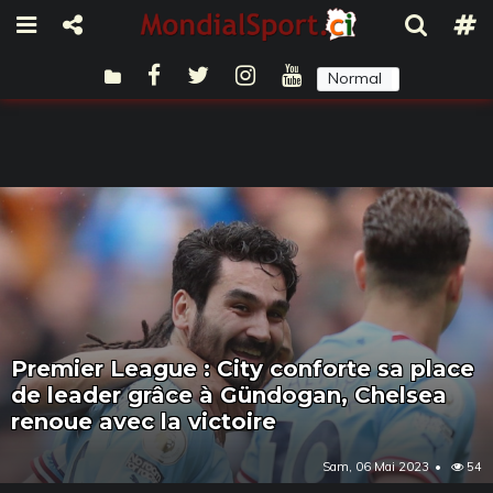
Normal
Sombre
Premier League : City conforte sa place
de leader grâce à Gündogan, Chelsea
renoue avec la victoire
Sam, 06 Mai 2023
54