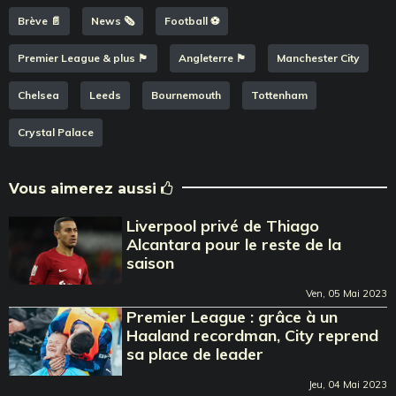
Brève 📄
News 🗞️
Football ⚽️
Premier League & plus 🏴󠁧󠁢󠁥󠁮󠁧󠁿
Angleterre 🏴󠁧󠁢󠁥󠁮󠁧󠁿
Manchester City
Chelsea
Leeds
Bournemouth
Tottenham
Crystal Palace
Vous aimerez aussi
Liverpool privé de Thiago
Alcantara pour le reste de la
saison
Ven, 05 Mai 2023
Premier League : grâce à un
Haaland recordman, City reprend
sa place de leader
Jeu, 04 Mai 2023