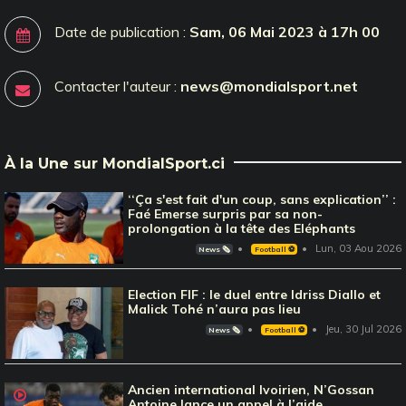
Date de publication :
Sam, 06 Mai 2023 à 17h 00
Contacter l'auteur :
news@mondialsport.net
À la Une sur MondialSport.ci
‘‘Ça s'est fait d'un coup, sans explication’’ :
Faé Emerse surpris par sa non-
prolongation à la tête des Eléphants
Lun, 03 Aou 2026
News 🗞️
Football ⚽️
Election FIF : le duel entre Idriss Diallo et
Malick Tohé n’aura pas lieu
Jeu, 30 Jul 2026
News 🗞️
Football ⚽️
Ancien international Ivoirien, N’Gossan
Antoine lance un appel à l’aide