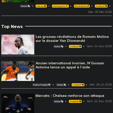
News 🗞️
Autres 🎽
Omnisports 🏅
Basketball 🏀
Football ⚽️
Mar, 05 Mai 2026
Top News
Les grosses révélations de Romain Molina
sur le dossier Yan Diomandé
Sam, 01 Aou 2026
News 🗞️
Football ⚽️
Ancien international Ivoirien, N’Gossan
Antoine lance un appel à l’aide
Mar, 28 Jul 2026
Potins People 🌟
News 🗞️
Football ⚽️
Mercato : Chelsea renforce son attaque
Sam, 01 Aou 2026
News 🗞️
Football ⚽️