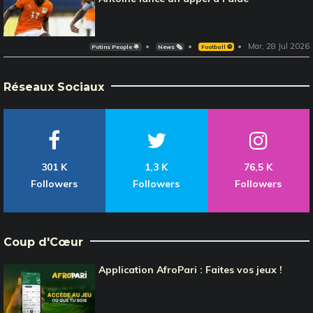
Mar, 28 Jul 2026
Potins People 🌟
News 🗞️
Football ⚽️
Réseaux Sociaux
301 K
1,3 K
76,5 K
Followers
Followers
Followers
Coup d'Cœur
Application AfroPari : Faites vos jeux !