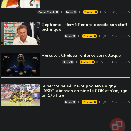
Mar, 28 Jul 2026
Potins People 🌟
News 🗞️
Football ⚽️
Eléphants : Hervé Renard dévoile son staff
technique
Jeu, 06 Aou 2026
News 🗞️
Football ⚽️
Mercato : Chelsea renforce son attaque
Sam, 01 Aou 2026
News 🗞️
Football ⚽️
Supercoupe Félix Houphouët-Boigny :
l’ASEC Mimosas domine le COK et s’adjuge
un 17è titre
Jeu, 06 Aou 2026
News 🗞️
Football ⚽️