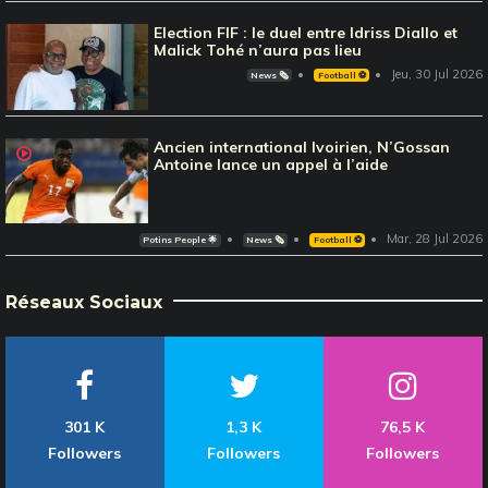
Election FIF : le duel entre Idriss Diallo et
Malick Tohé n’aura pas lieu
Jeu, 30 Jul 2026
News 🗞️
Football ⚽️
Ancien international Ivoirien, N’Gossan
Antoine lance un appel à l’aide
Mar, 28 Jul 2026
Potins People 🌟
News 🗞️
Football ⚽️
Réseaux Sociaux
301 K
1,3 K
76,5 K
Followers
Followers
Followers