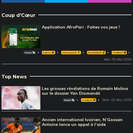
Coup d'Cœur
Application AfroPari : Faites vos jeux !
News 🗞️
Autres 🎽
Omnisports 🏅
Basketball 🏀
Football ⚽️
Mar, 05 Mai 2026
Top News
Les grosses révélations de Romain Molina
sur le dossier Yan Diomandé
Sam, 01 Aou 2026
News 🗞️
Football ⚽️
Ancien international Ivoirien, N’Gossan
Antoine lance un appel à l’aide