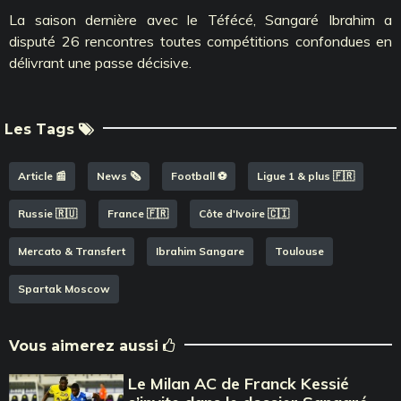
La saison dernière avec le Téfécé, Sangaré Ibrahim a
disputé 26 rencontres toutes compétitions confondues en
délivrant une passe décisive.
Les Tags
Article 📰
News 🗞️
Football ⚽️
Ligue 1 & plus 🇫🇷
Russie 🇷🇺
France 🇫🇷
Côte d'Ivoire 🇨🇮
Mercato & Transfert
Ibrahim Sangare
Toulouse
Spartak Moscow
Vous aimerez aussi
Le Milan AC de Franck Kessié