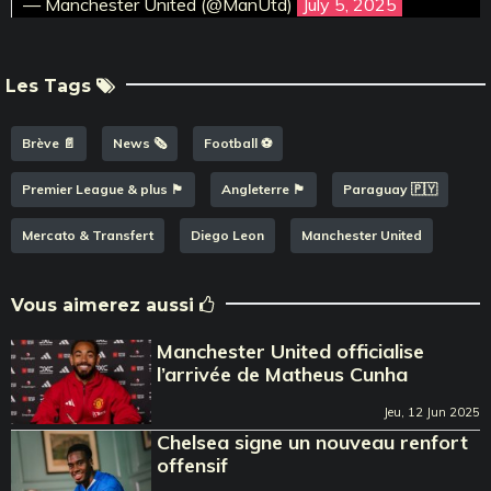
— Manchester United (@ManUtd)
July 5, 2025
Les Tags
Brève 📄
News 🗞️
Football ⚽️
Premier League & plus 🏴󠁧󠁢󠁥󠁮󠁧󠁿
Angleterre 🏴󠁧󠁢󠁥󠁮󠁧󠁿
Paraguay 🇵🇾
Mercato & Transfert
Diego Leon
Manchester United
Vous aimerez aussi
Manchester United officialise
l’arrivée de Matheus Cunha
Jeu, 12 Jun 2025
Chelsea signe un nouveau renfort
offensif