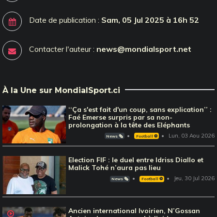
Date de publication :
Sam, 05 Jul 2025 à 16h 52
Contacter l'auteur :
news@mondialsport.net
À la Une sur MondialSport.ci
‘‘Ça s'est fait d'un coup, sans explication’’ :
Faé Emerse surpris par sa non-
prolongation à la tête des Eléphants
Lun, 03 Aou 2026
News 🗞️
Football ⚽️
Election FIF : le duel entre Idriss Diallo et
Malick Tohé n’aura pas lieu
Jeu, 30 Jul 2026
News 🗞️
Football ⚽️
Ancien international Ivoirien, N’Gossan