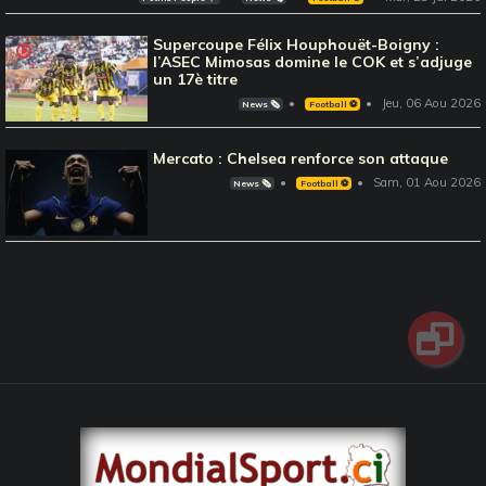
Supercoupe Félix Houphouët-Boigny :
l’ASEC Mimosas domine le COK et s’adjuge
un 17è titre
Jeu, 06 Aou 2026
News 🗞️
Football ⚽️
Mercato : Chelsea renforce son attaque
Sam, 01 Aou 2026
News 🗞️
Football ⚽️