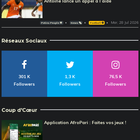
Antoine lance un appel à l’aide
Mar, 28 Jul 2026
Potins People 🌟
News 🗞️
Football ⚽️
Réseaux Sociaux
301 K
1,3 K
76,5 K
Followers
Followers
Followers
Coup d'Cœur
Application AfroPari : Faites vos jeux !