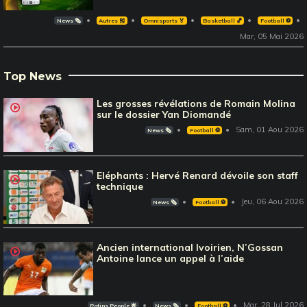
News 🗞️
Autres 🎽
Omnisports 🏅
Basketball 🏀
Football ⚽️
Mar, 05 Mai 2026
Top News
Les grosses révélations de Romain Molina
sur le dossier Yan Diomandé
Sam, 01 Aou 2026
News 🗞️
Football ⚽️
Eléphants : Hervé Renard dévoile son staff
technique
Jeu, 06 Aou 2026
News 🗞️
Football ⚽️
Ancien international Ivoirien, N’Gossan
Antoine lance un appel à l’aide
Mar, 28 Jul 2026
Potins People 🌟
News 🗞️
Football ⚽️