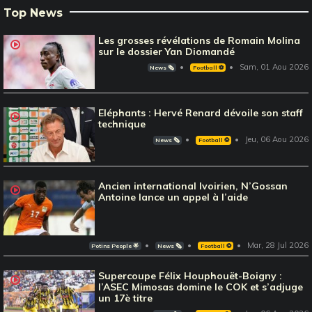
Top News
Les grosses révélations de Romain Molina
sur le dossier Yan Diomandé
Sam, 01 Aou 2026
News 🗞️
Football ⚽️
Eléphants : Hervé Renard dévoile son staff
technique
Jeu, 06 Aou 2026
News 🗞️
Football ⚽️
Ancien international Ivoirien, N’Gossan
Antoine lance un appel à l’aide
Mar, 28 Jul 2026
Potins People 🌟
News 🗞️
Football ⚽️
Supercoupe Félix Houphouët-Boigny :
l’ASEC Mimosas domine le COK et s’adjuge
un 17è titre