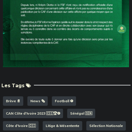
Les Tags
Brève 📄
News 🗞️
Football ⚽️
CAN Côte d'Ivoire 2023 🇨🇮🏆⚽️
Sénégal 🇸🇳
Côte d'Ivoire 🇨🇮
Litige & Mésentente
Sélection Nationale