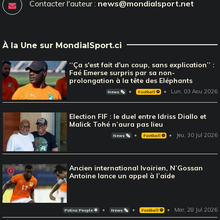
Contacter l'auteur :
news@mondialsport.net
À la Une sur MondialSport.ci
‘‘Ça s'est fait d'un coup, sans explication’’ :
Faé Emerse surpris par sa non-
prolongation à la tête des Eléphants
Lun, 03 Aou 2026
News 🗞️
Football ⚽️
Election FIF : le duel entre Idriss Diallo et
Malick Tohé n’aura pas lieu
Jeu, 30 Jul 2026
News 🗞️
Football ⚽️
Ancien international Ivoirien, N’Gossan
Antoine lance un appel à l’aide
Mar, 28 Jul 2026
Potins People 🌟
News 🗞️
Football ⚽️