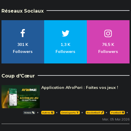
Réseaux Sociaux
301 K
1,3 K
76,5 K
Followers
Followers
Followers
Coup d'Cœur
Application AfroPari : Faites vos jeux !
News 🗞️
Autres 🎽
Omnisports 🏅
Basketball 🏀
Football ⚽️
Mar, 05 Mai 2026