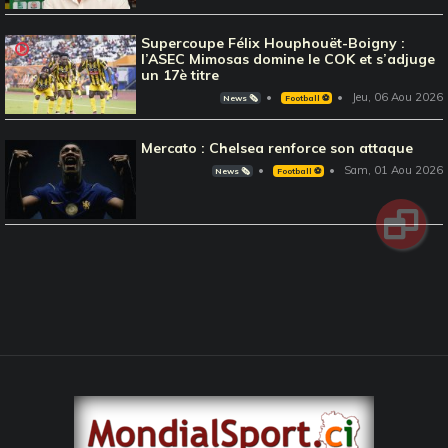
Supercoupe Félix Houphouët-Boigny :
l’ASEC Mimosas domine le COK et s’adjuge
un 17è titre
Jeu, 06 Aou 2026
News 🗞️
Football ⚽️
Mercato : Chelsea renforce son attaque
Sam, 01 Aou 2026
News 🗞️
Football ⚽️