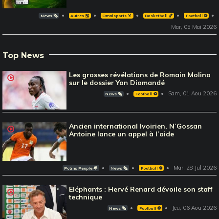
News 🗞️
Autres 🎽
Omnisports 🏅
Basketball 🏀
Football ⚽️
Mar, 05 Mai 2026
Top News
Les grosses révélations de Romain Molina
sur le dossier Yan Diomandé
Sam, 01 Aou 2026
News 🗞️
Football ⚽️
Ancien international Ivoirien, N’Gossan
Antoine lance un appel à l’aide
Mar, 28 Jul 2026
Potins People 🌟
News 🗞️
Football ⚽️
Eléphants : Hervé Renard dévoile son staff
technique
Jeu, 06 Aou 2026
News 🗞️
Football ⚽️