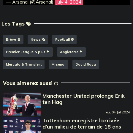
— Arsenal (@Arsenal)
July 4, 2024
Les Tags
Brève 📄
News 🗞️
Football ⚽️
Premier League & plus 🏴󠁧󠁢󠁥󠁮󠁧󠁿
Angleterre 🏴󠁧󠁢󠁥󠁮󠁧󠁿
Mercato & Transfert
Arsenal
David Raya
Vous aimerez aussi
Manchester United prolonge Erik
ten Hag
Jeu, 04 Jul 2024
Tottenham enregistre l’arrivée
d’un milieu de terrain de 18 ans