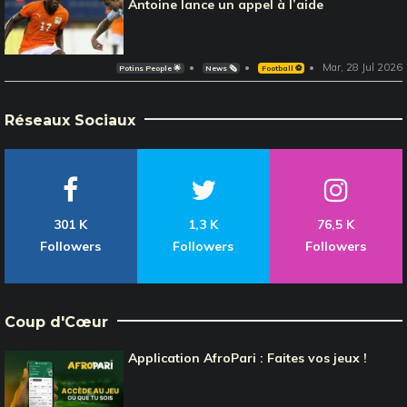
Antoine lance un appel à l’aide
Mar, 28 Jul 2026
Potins People 🌟
News 🗞️
Football ⚽️
Réseaux Sociaux
301 K
1,3 K
76,5 K
Followers
Followers
Followers
Coup d'Cœur
Application AfroPari : Faites vos jeux !