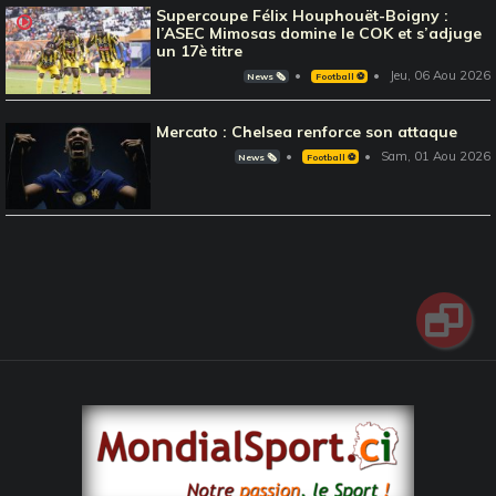
Supercoupe Félix Houphouët-Boigny :
l’ASEC Mimosas domine le COK et s’adjuge
un 17è titre
Jeu, 06 Aou 2026
News 🗞️
Football ⚽️
Mercato : Chelsea renforce son attaque
Sam, 01 Aou 2026
News 🗞️
Football ⚽️