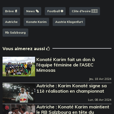
Brève 📄
News 🗞️
Football ⚽️
Côte d'Ivoire 🇨🇮
Autriche
Konate Karim
Austria Klagenfurt
Rb Salzbourg
Vous aimerez aussi
Konaté Karim fait un don à
l’équipe féminine de l’ASEC
Mimosas
Jeu, 18 Avr 2024
Autriche : Karim Konaté signe sa
11è réalisation en championnat
Lun, 08 Avr 2024
Autriche : Konaté Karim maintient
le RB Salzbourg en tête du