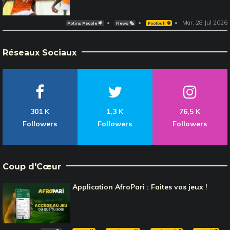
Mar, 28 Jul 2026
Potins People 🌟
News 🗞️
Football ⚽️
Réseaux Sociaux
301 K
1,3 K
76,5 K
Followers
Followers
Followers
Coup d'Cœur
Application AfroPari : Faites vos jeux !