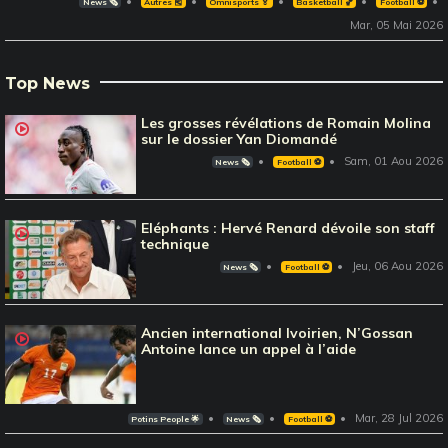
News 🗞️
Autres 🎽
Omnisports 🏅
Basketball 🏀
Football ⚽️
Mar, 05 Mai 2026
Top News
Les grosses révélations de Romain Molina
sur le dossier Yan Diomandé
Sam, 01 Aou 2026
News 🗞️
Football ⚽️
Eléphants : Hervé Renard dévoile son staff
technique
Jeu, 06 Aou 2026
News 🗞️
Football ⚽️
Ancien international Ivoirien, N’Gossan
Antoine lance un appel à l’aide
Mar, 28 Jul 2026
Potins People 🌟
News 🗞️
Football ⚽️