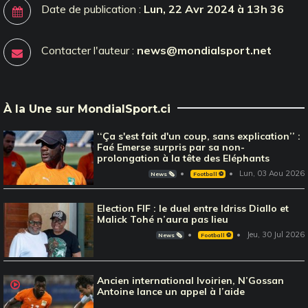
Date de publication :
Lun, 22 Avr 2024 à 13h 36
Contacter l'auteur :
news@mondialsport.net
À la Une sur MondialSport.ci
‘‘Ça s'est fait d'un coup, sans explication’’ :
Faé Emerse surpris par sa non-
prolongation à la tête des Eléphants
Lun, 03 Aou 2026
News 🗞️
Football ⚽️
Election FIF : le duel entre Idriss Diallo et
Malick Tohé n’aura pas lieu
Jeu, 30 Jul 2026
News 🗞️
Football ⚽️
Ancien international Ivoirien, N’Gossan
Antoine lance un appel à l’aide