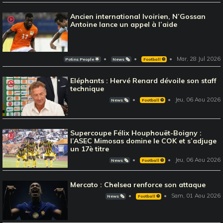
Ancien international Ivoirien, N’Gossan
Antoine lance un appel à l’aide
Mar, 28 Jul 2026
Potins People 🌟
News 🗞️
Football ⚽️
Eléphants : Hervé Renard dévoile son staff
technique
Jeu, 06 Aou 2026
News 🗞️
Football ⚽️
Supercoupe Félix Houphouët-Boigny :
l’ASEC Mimosas domine le COK et s’adjuge
un 17è titre
Jeu, 06 Aou 2026
News 🗞️
Football ⚽️
Mercato : Chelsea renforce son attaque
Sam, 01 Aou 2026
News 🗞️
Football ⚽️