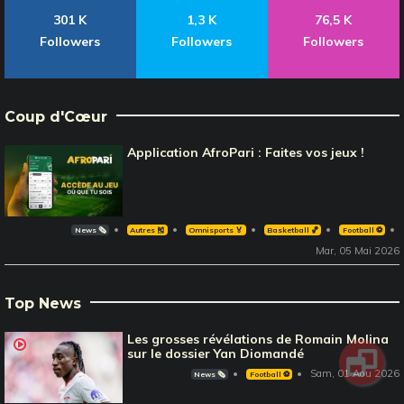
301 K
1,3 K
76,5 K
Followers
Followers
Followers
Coup d'Cœur
Application AfroPari : Faites vos jeux !
News 🗞️
Autres 🎽
Omnisports 🏅
Basketball 🏀
Football ⚽️
Mar, 05 Mai 2026
Top News
Les grosses révélations de Romain Molina
sur le dossier Yan Diomandé
Sam, 01 Aou 2026
News 🗞️
Football ⚽️