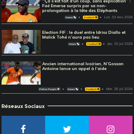
‘‘Ça s'est fait d'un coup, sans explication’’ :
Faé Emerse surpris par sa non-
prolongation à la tête des Eléphants
Lun, 03 Aou 2026
News 🗞️
Football ⚽️
Election FIF : le duel entre Idriss Diallo et
Malick Tohé n’aura pas lieu
Jeu, 30 Jul 2026
News 🗞️
Football ⚽️
Ancien international Ivoirien, N’Gossan
Antoine lance un appel à l’aide
Mar, 28 Jul 2026
Potins People 🌟
News 🗞️
Football ⚽️
Réseaux Sociaux