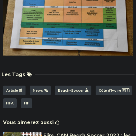
Les Tags
Article 📰
News 🗞️
Beach-Soccer 🤽
Côte d'Ivoire 🇨🇮
FIFA
FIF
Vous aimerez aussi
Elim. CAN Beach Soccer 2022 : les