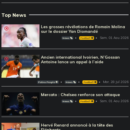
Top News
Les grosses révélations de Romain Molina
sur le dossier Yan Diomandé
Sam, 01 Aou 2026
News 🗞️
Football ⚽️
Ancien international Ivoirien, N’Gossan
Antoine lance un appel à l’aide
Mar, 28 Jul 2026
Potins People 🌟
News 🗞️
Football ⚽️
Mercato : Chelsea renforce son attaque
Sam, 01 Aou 2026
News 🗞️
Football ⚽️
Hervé Renard annoncé à la tête des
Eléphants