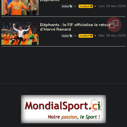
Lun, 03 Aou 2026
News 🗞️
Football ⚽️
Eléphants : la FIF officialise le retour
d’Hervé Renard
Mar, 04 Aou 2026
News 🗞️
Football ⚽️