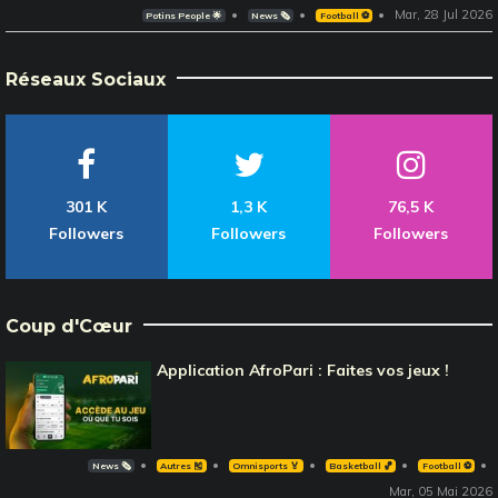
Mar, 28 Jul 2026
Potins People 🌟
News 🗞️
Football ⚽️
Réseaux Sociaux
301 K
1,3 K
76,5 K
Followers
Followers
Followers
Coup d'Cœur
Application AfroPari : Faites vos jeux !
News 🗞️
Autres 🎽
Omnisports 🏅
Basketball 🏀
Football ⚽️
Mar, 05 Mai 2026