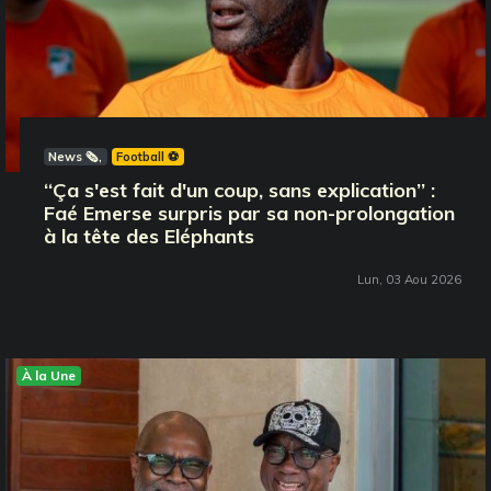
News 🗞️
Football ⚽️
‘‘Ça s'est fait d'un coup, sans explication’’ :
Faé Emerse surpris par sa non-prolongation
à la tête des Eléphants
Lun, 03 Aou 2026
À la Une