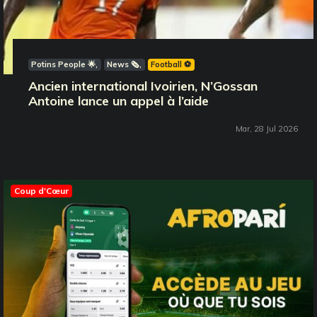
Potins People 🌟
News 🗞️
Football ⚽️
Ancien international Ivoirien, N’Gossan
Antoine lance un appel à l’aide
Mar, 28 Jul 2026
Coup d'Cœur