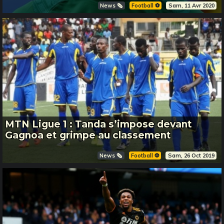
News 🗞️
Football ⚽️
Sam, 11 Avr 2020
MTN Ligue 1 : Tanda s’impose devant
Gagnoa et grimpe au classement
News 🗞️
Football ⚽️
Sam, 26 Oct 2019