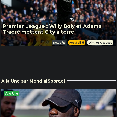
Premier League : Willy Boly et Adama
Traoré mettent City à terre
News 🗞️
Football ⚽️
Dim, 06 Oct 2019
À la Une sur MondialSport.ci
À la Une