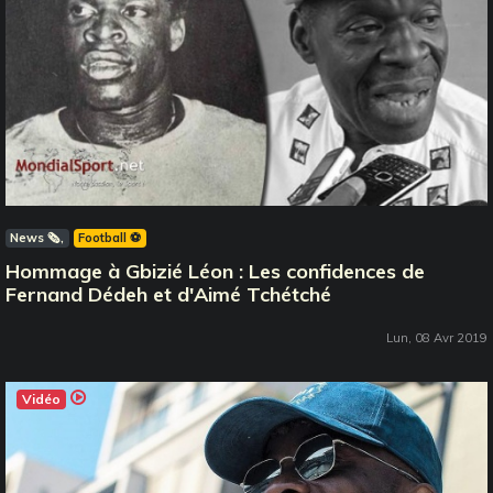
News 🗞️
Football ⚽️
Hommage à Gbizié Léon : Les confidences de
Fernand Dédeh et d'Aimé Tchétché
Lun, 08 Avr 2019
Vidéo