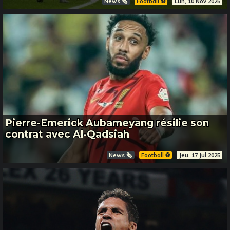
News 🗞️
Football ⚽️
Lun, 10 Nov 2025
Pierre-Emerick Aubameyang résilie son
contrat avec Al-Qadsiah
News 🗞️
Football ⚽️
Jeu, 17 Jul 2025