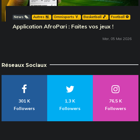
News 🗞️
Autres 🎽
Omnisports 🏅
Basketball 🏀
Football ⚽️
Application AfroPari : Faites vos jeux !
Mar, 05 Mai 2026
Réseaux Sociaux
301 K
1,3 K
76,5 K
Followers
Followers
Followers