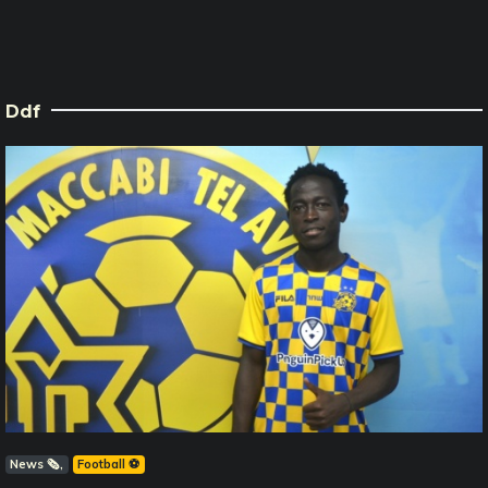
Ddf
News 🗞️
Football ⚽️