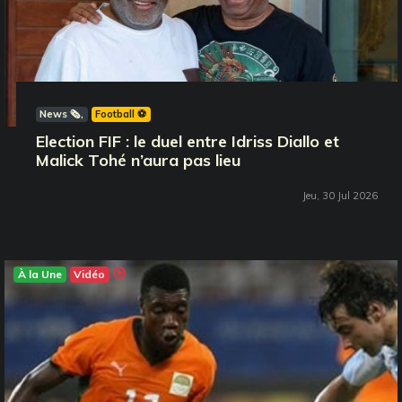
News 🗞️
Football ⚽️
Election FIF : le duel entre Idriss Diallo et
Malick Tohé n’aura pas lieu
Jeu, 30 Jul 2026
À la Une
Vidéo