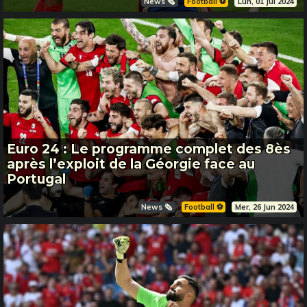
News 🗞️
Football ⚽️
Lun, 01 Jul 2024
Euro 24 : Le programme complet des 8ès
après l’exploit de la Géorgie face au
Portugal
News 🗞️
Football ⚽️
Mer, 26 Jun 2024