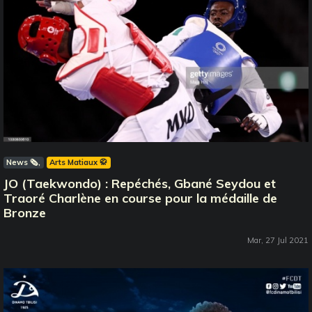
News 🗞️
Arts Matiaux 🥋
JO (Taekwondo) : Repéchés, Gbané Seydou et
Traoré Charlène en course pour la médaille de
Bronze
Mar, 27 Jul 2021