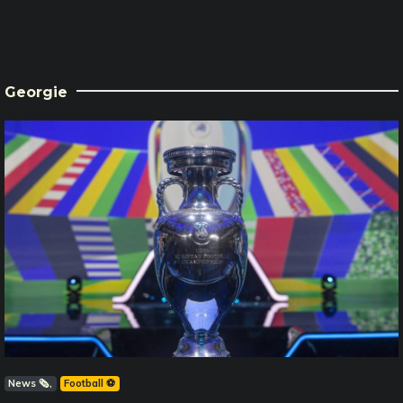
Georgie
News 🗞️
Football ⚽️