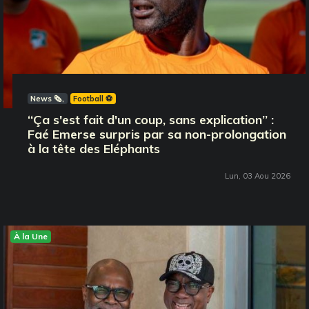
News 🗞️
Football ⚽️
‘‘Ça s'est fait d'un coup, sans explication’’ :
Faé Emerse surpris par sa non-prolongation
à la tête des Eléphants
Lun, 03 Aou 2026
À la Une