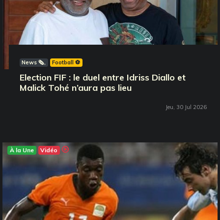
News 🗞️
Football ⚽️
Election FIF : le duel entre Idriss Diallo et
Malick Tohé n’aura pas lieu
Jeu, 30 Jul 2026
À la Une
Vidéo