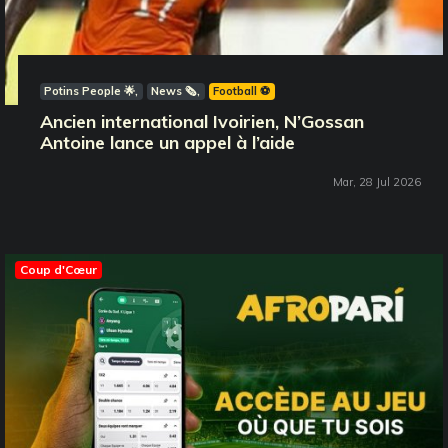
Potins People 🌟
News 🗞️
Football ⚽️
Ancien international Ivoirien, N’Gossan
Antoine lance un appel à l’aide
Mar, 28 Jul 2026
Coup d'Cœur