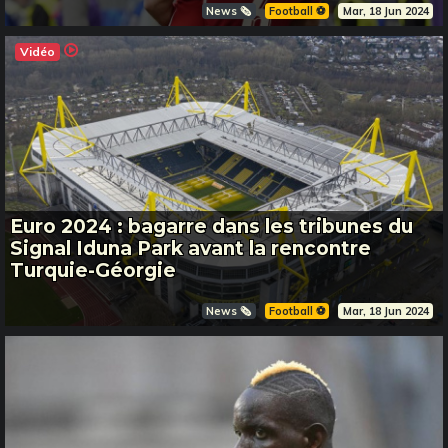
News 🗞️
Football ⚽️
Mar, 18 Jun 2024
Vidéo
Euro 2024 : bagarre dans les tribunes du
Signal Iduna Park avant la rencontre
Turquie-Géorgie
News 🗞️
Football ⚽️
Mar, 18 Jun 2024