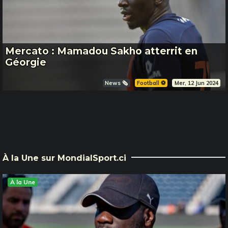
Mercato : Mamadou Sakho atterrit en
Géorgie
News 🗞️
Football ⚽️
Mer, 12 Jun 2024
À la Une sur MondialSport.ci
À la Une