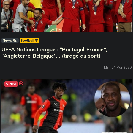
News 🗞️
Football ⚽️
UEFA Nations League : ‘‘Portugal-France’’,
‘‘Angleterre-Belgique’’… (tirage au sort)
Mer, 04 Mar 2020
Vidéo