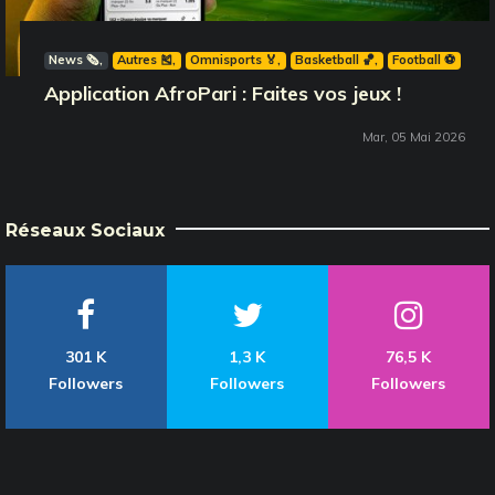
News 🗞️
Autres 🎽
Omnisports 🏅
Basketball 🏀
Football ⚽️
Application AfroPari : Faites vos jeux !
Mar, 05 Mai 2026
Réseaux Sociaux
301 K
1,3 K
76,5 K
Followers
Followers
Followers