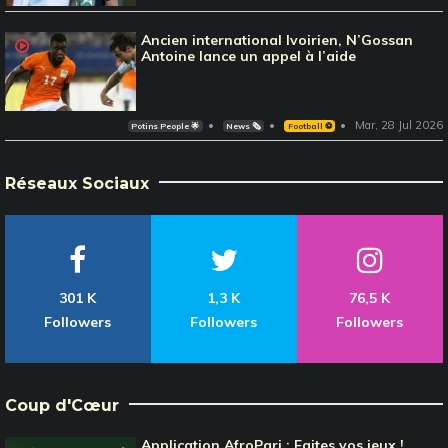
Ancien international Ivoirien, N’Gossan
Antoine lance un appel à l’aide
Mar, 28 Jul 2026
Potins People 🌟
News 🗞️
Football ⚽️
Réseaux Sociaux
301 K
1,3 K
76,5 K
Followers
Followers
Followers
Coup d'Cœur
Application AfroPari : Faites vos jeux !