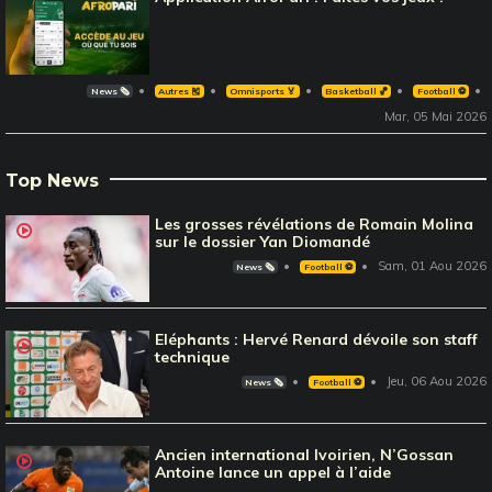
News 🗞️
Autres 🎽
Omnisports 🏅
Basketball 🏀
Football ⚽️
Mar, 05 Mai 2026
Top News
Les grosses révélations de Romain Molina
sur le dossier Yan Diomandé
Sam, 01 Aou 2026
News 🗞️
Football ⚽️
Eléphants : Hervé Renard dévoile son staff
technique
Jeu, 06 Aou 2026
News 🗞️
Football ⚽️
Ancien international Ivoirien, N’Gossan
Antoine lance un appel à l’aide