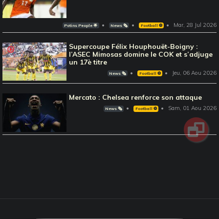
Mar, 28 Jul 2026
Potins People 🌟
News 🗞️
Football ⚽️
Supercoupe Félix Houphouët-Boigny :
l’ASEC Mimosas domine le COK et s’adjuge
un 17è titre
Jeu, 06 Aou 2026
News 🗞️
Football ⚽️
Mercato : Chelsea renforce son attaque
Sam, 01 Aou 2026
News 🗞️
Football ⚽️