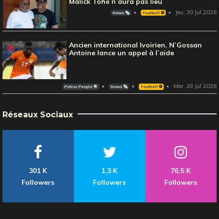
Malick Tohé n’aura pas lieu
Jeu, 30 Jul 2026
News 🗞️
Football ⚽️
Ancien international Ivoirien, N’Gossan
Antoine lance un appel à l’aide
Mar, 28 Jul 2026
Potins People 🌟
News 🗞️
Football ⚽️
Réseaux Sociaux
301 K
1,3 K
76,5 K
Followers
Followers
Followers