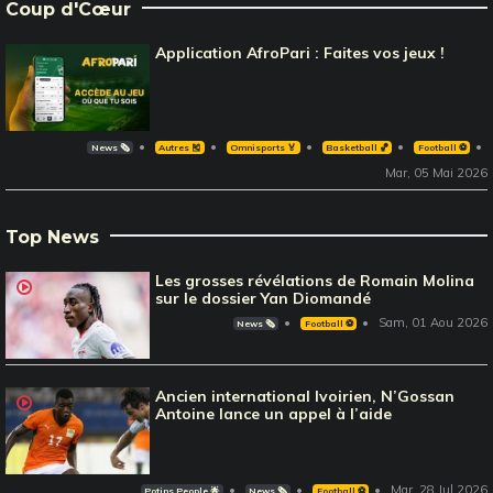
Coup d'Cœur
Application AfroPari : Faites vos jeux !
News 🗞️
Autres 🎽
Omnisports 🏅
Basketball 🏀
Football ⚽️
Mar, 05 Mai 2026
Top News
Les grosses révélations de Romain Molina
sur le dossier Yan Diomandé
Sam, 01 Aou 2026
News 🗞️
Football ⚽️
Ancien international Ivoirien, N’Gossan
Antoine lance un appel à l’aide
Mar, 28 Jul 2026
Potins People 🌟
News 🗞️
Football ⚽️