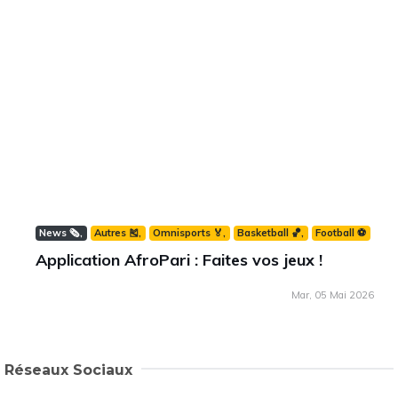
News 🗞️
Autres 🎽
Omnisports 🏅
Basketball 🏀
Football ⚽️
Application AfroPari : Faites vos jeux !
Mar, 05 Mai 2026
Réseaux Sociaux