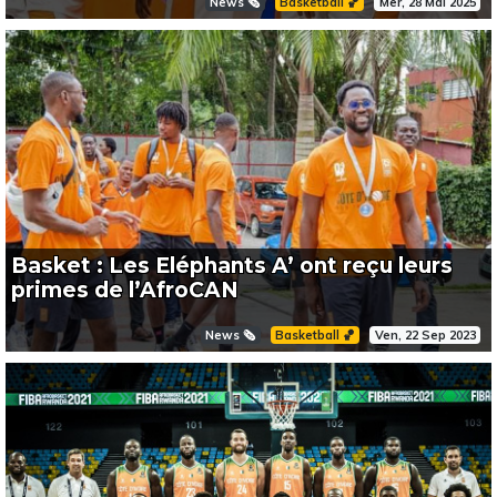
News 🗞️
Basketball 🏀
Mer, 28 Mai 2025
Basket : Les Eléphants A’ ont reçu leurs
primes de l’AfroCAN
News 🗞️
Basketball 🏀
Ven, 22 Sep 2023