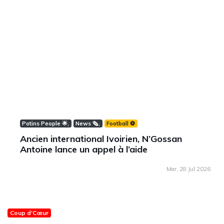
Potins People 🌟
News 🗞️
Football ⚽️
Ancien international Ivoirien, N’Gossan
Antoine lance un appel à l’aide
Mar, 28 Jul 2026
Coup d'Cœur