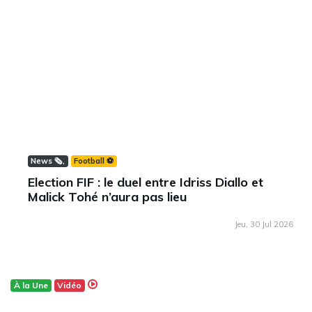
News 🗞️
Football ⚽️
Election FIF : le duel entre Idriss Diallo et
Malick Tohé n’aura pas lieu
Jeu, 30 Jul 2026
À la Une
Vidéo