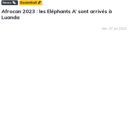
News 🗞️
Basketball 🏀
Afrocan 2023 : les Eléphants A’ sont arrivés à
Luanda
Ven, 07 Jul 2023