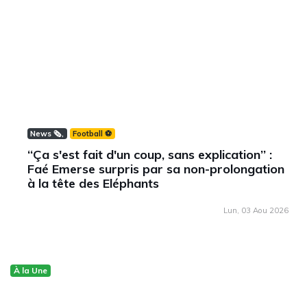
News 🗞️
Football ⚽️
‘‘Ça s'est fait d'un coup, sans explication’’ :
Faé Emerse surpris par sa non-prolongation
à la tête des Eléphants
Lun, 03 Aou 2026
À la Une