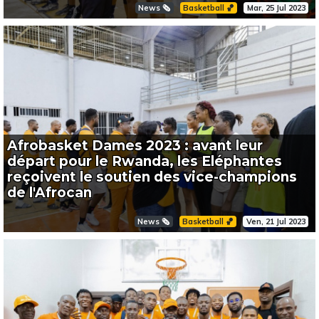
News 🗞️
Basketball 🏀
Mar, 25 Jul 2023
Afrobasket Dames 2023 : avant leur
départ pour le Rwanda, les Eléphantes
reçoivent le soutien des vice-champions
de l'Afrocan
News 🗞️
Basketball 🏀
Ven, 21 Jul 2023