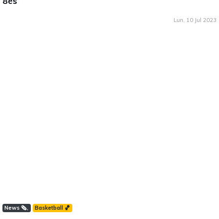
8ès
Lun, 10 Jul 2023
News 🗞️
Basketball 🏀