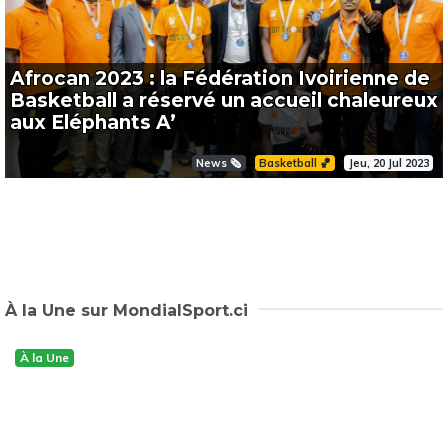
Afrocan 2023 : la Fédération Ivoirienne de
Basketball a réservé un accueil chaleureux
aux Eléphants A’
News 🗞️
Basketball 🏀
Jeu, 20 Jul 2023
À la Une sur MondialSport.ci
À la Une