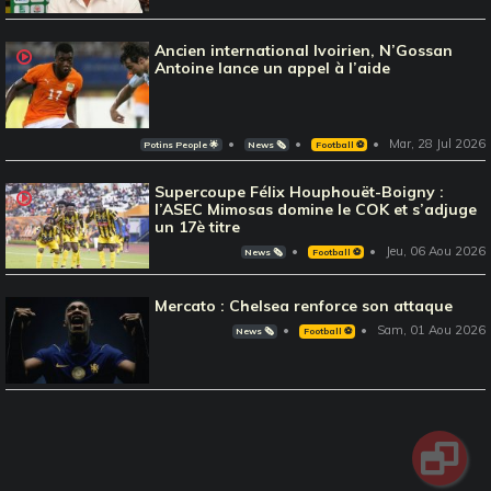
Ancien international Ivoirien, N’Gossan
Antoine lance un appel à l’aide
Mar, 28 Jul 2026
Potins People 🌟
News 🗞️
Football ⚽️
Supercoupe Félix Houphouët-Boigny :
l’ASEC Mimosas domine le COK et s’adjuge
un 17è titre
Jeu, 06 Aou 2026
News 🗞️
Football ⚽️
Mercato : Chelsea renforce son attaque
Sam, 01 Aou 2026
News 🗞️
Football ⚽️