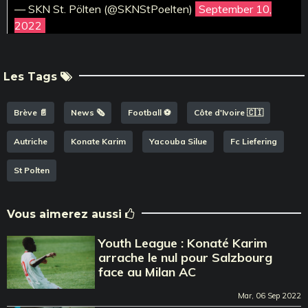
— SKN St. Pölten (@SKNStPoelten)
September 10,
2022
Les Tags
Brève 📄
News 🗞️
Football ⚽️
Côte d'Ivoire 🇨🇮
Autriche
Konate Karim
Yacouba Silue
Fc Liefering
St Polten
Vous aimerez aussi
Youth League : Konaté Karim
arrache le nul pour Salzbourg
face au Milan AC
Mar, 06 Sep 2022