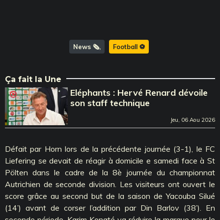
News 🗞️
Football ⚽️
Ça fait la Une
Eléphants : Hervé Renard dévoile
son staff technique
Jeu, 06 Aou 2026
Défait par Horn lors de la précédente journée (3-1), le FC
Liefering se devait de réagir à domicile e samedi face à St
Pölten dans le cadre de la 8è journée du championnat
Autrichien de seconde division. Les visiteurs ont ouvert le
score grâce au second but de la saison de Yacouba Silué
(14’) avant de corser l’addition par Din Barlov (38’). En
seconde période, Karim Konaté va réduire la marque pour le