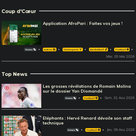
Coup d'Cœur
Application AfroPari : Faites vos jeux !
News 🗞️
Autres 🎽
Omnisports 🏅
Basketball 🏀
Football ⚽️
Mar, 05 Mai 2026
Top News
Les grosses révélations de Romain Molina
sur le dossier Yan Diomandé
Sam, 01 Aou 2026
News 🗞️
Football ⚽️
Eléphants : Hervé Renard dévoile son staff
technique
Jeu, 06 Aou 2026
News 🗞️
Football ⚽️