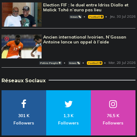
Election FIF : le duel entre Idriss Diallo et
Malick Tohé n’aura pas lieu
Jeu, 30 Jul 2026
News 🗞️
Football ⚽️
Ancien international Ivoirien, N’Gossan
Antoine lance un appel à l’aide
Mar, 28 Jul 2026
Potins People 🌟
News 🗞️
Football ⚽️
Réseaux Sociaux
301 K
1,3 K
76,5 K
Followers
Followers
Followers