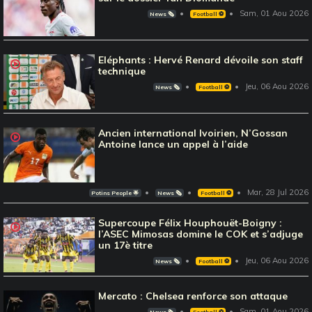
Sam, 01 Aou 2026
News 🗞️
Football ⚽️
Eléphants : Hervé Renard dévoile son staff
technique
Jeu, 06 Aou 2026
News 🗞️
Football ⚽️
Ancien international Ivoirien, N’Gossan
Antoine lance un appel à l’aide
Mar, 28 Jul 2026
Potins People 🌟
News 🗞️
Football ⚽️
Supercoupe Félix Houphouët-Boigny :
l’ASEC Mimosas domine le COK et s’adjuge
un 17è titre
Jeu, 06 Aou 2026
News 🗞️
Football ⚽️
Mercato : Chelsea renforce son attaque
Sam, 01 Aou 2026
News 🗞️
Football ⚽️