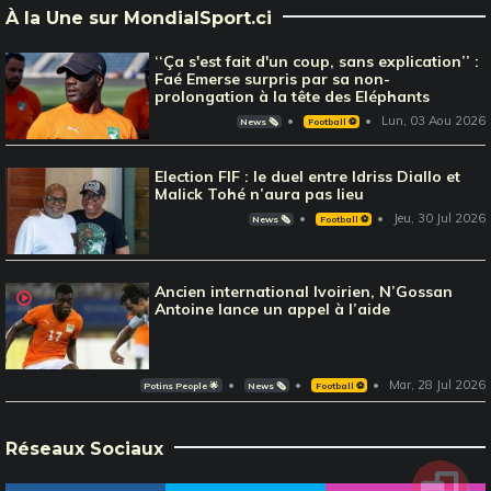
À la Une sur MondialSport.ci
‘‘Ça s'est fait d'un coup, sans explication’’ :
Faé Emerse surpris par sa non-
prolongation à la tête des Eléphants
Lun, 03 Aou 2026
News 🗞️
Football ⚽️
Election FIF : le duel entre Idriss Diallo et
Malick Tohé n’aura pas lieu
Jeu, 30 Jul 2026
News 🗞️
Football ⚽️
Ancien international Ivoirien, N’Gossan
Antoine lance un appel à l’aide
Mar, 28 Jul 2026
Potins People 🌟
News 🗞️
Football ⚽️
Réseaux Sociaux