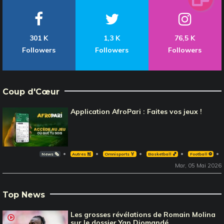
301 K
1,3 K
76,5 K
Followers
Followers
Followers
Coup d'Cœur
Application AfroPari : Faites vos jeux !
News 🗞️
Autres 🎽
Omnisports 🏅
Basketball 🏀
Football ⚽️
Mar, 05 Mai 2026
Top News
Les grosses révélations de Romain Molina
sur le dossier Yan Diomandé