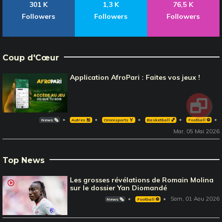
301 K
1,3 K
76,5 K
Followers
Followers
Followers
Coup d'Cœur
Application AfroPari : Faites vos jeux !
News 🗞️
Autres 🎽
Omnisports 🏅
Basketball 🏀
Football ⚽️
Mar, 05 Mai 2026
Top News
Les grosses révélations de Romain Molina
sur le dossier Yan Diomandé
Sam, 01 Aou 2026
News 🗞️
Football ⚽️