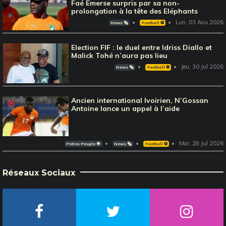
Faé Emerse surpris par sa non-
prolongation à la tête des Eléphants
Lun, 03 Aou 2026
News 🗞️
Football ⚽️
Election FIF : le duel entre Idriss Diallo et
Malick Tohé n’aura pas lieu
Jeu, 30 Jul 2026
News 🗞️
Football ⚽️
Ancien international Ivoirien, N’Gossan
Antoine lance un appel à l’aide
Mar, 28 Jul 2026
Potins People 🌟
News 🗞️
Football ⚽️
Réseaux Sociaux