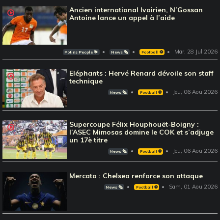
Ancien international Ivoirien, N’Gossan
Antoine lance un appel à l’aide
Mar, 28 Jul 2026
Potins People 🌟
News 🗞️
Football ⚽️
Eléphants : Hervé Renard dévoile son staff
technique
Jeu, 06 Aou 2026
News 🗞️
Football ⚽️
Supercoupe Félix Houphouët-Boigny :
l’ASEC Mimosas domine le COK et s’adjuge
un 17è titre
Jeu, 06 Aou 2026
News 🗞️
Football ⚽️
Mercato : Chelsea renforce son attaque
Sam, 01 Aou 2026
News 🗞️
Football ⚽️