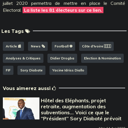
juillet 2020 permettra de mettre en place le Comité
Electoral.
La liste les 81 électeurs sur ce lien.
Les Tags
Article 📰
News 🗞️
Football ⚽️
Côte d'Ivoire 🇨🇮
Analyses & Critiques
Didier Drogba
Election & Nomination
FIF
Sory Diabate
Yacine Idriss Diallo
Vous aimerez aussi
Hôtel des Eléphants, projet
retraite, augmentation des
subventions… Voici ce que le
‘‘Président’’ Sory Diabaté prévoit