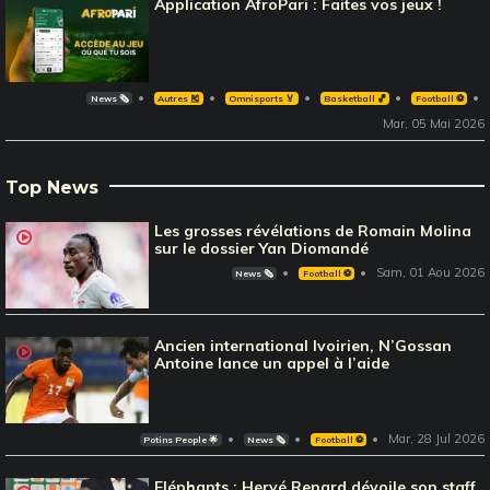
Application AfroPari : Faites vos jeux !
News 🗞️
Autres 🎽
Omnisports 🏅
Basketball 🏀
Football ⚽️
Mar, 05 Mai 2026
Top News
Les grosses révélations de Romain Molina
sur le dossier Yan Diomandé
Sam, 01 Aou 2026
News 🗞️
Football ⚽️
Ancien international Ivoirien, N’Gossan
Antoine lance un appel à l’aide
Mar, 28 Jul 2026
Potins People 🌟
News 🗞️
Football ⚽️
Eléphants : Hervé Renard dévoile son staff