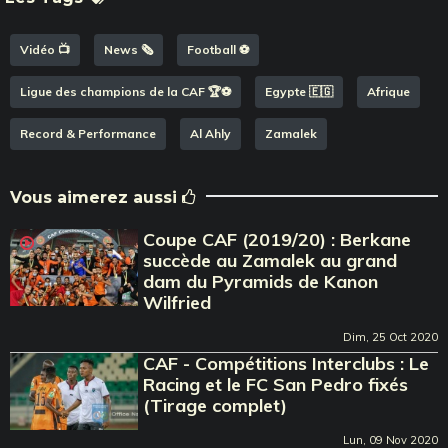
Vidéo 📺
News 🗞️
Football ⚽️
Ligue des champions de la CAF 🏆⚽️
Egypte 🇪🇬
Afrique
Record & Performance
Al Ahly
Zamalek
Vous aimerez aussi
Coupe CAF (2019/20) : Berkane
succède au Zamalek au grand
dam du Pyramids de Kanon
Wilfried
Dim, 25 Oct 2020
CAF - Compétitions Interclubs : Le
Racing et le FC San Pedro fixés
(Tirage complet)
Lun, 09 Nov 2020