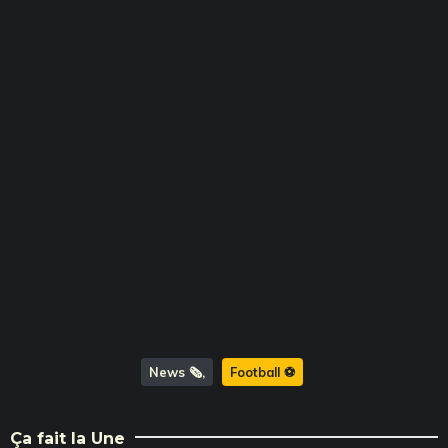
News 🗞️
Football ⚽️
Ça fait la Une