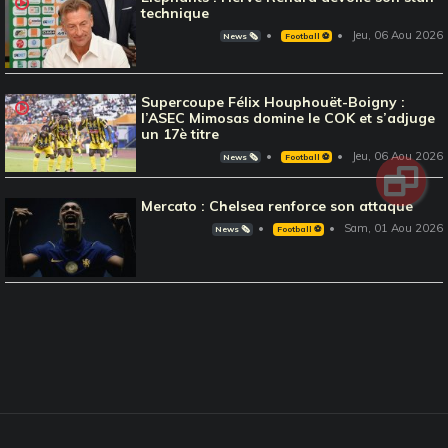
technique
Jeu, 06 Aou 2026
News 🗞️
Football ⚽️
Supercoupe Félix Houphouët-Boigny :
l’ASEC Mimosas domine le COK et s’adjuge
un 17è titre
Jeu, 06 Aou 2026
News 🗞️
Football ⚽️
Mercato : Chelsea renforce son attaque
Sam, 01 Aou 2026
News 🗞️
Football ⚽️