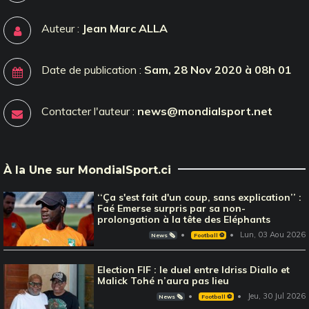
Auteur :
Jean Marc ALLA
Date de publication :
Sam, 28 Nov 2020 à 08h 01
Contacter l'auteur :
news@mondialsport.net
À la Une sur MondialSport.ci
‘‘Ça s'est fait d'un coup, sans explication’’ :
Faé Emerse surpris par sa non-
prolongation à la tête des Eléphants
Lun, 03 Aou 2026
News 🗞️
Football ⚽️
Election FIF : le duel entre Idriss Diallo et
Malick Tohé n’aura pas lieu
Jeu, 30 Jul 2026
News 🗞️
Football ⚽️