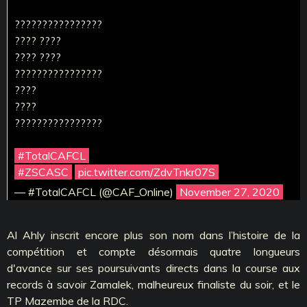
????????????????
???? ????
???? ????
????????????????
????
????
????????????????
#TotalCAFCL
#ZSCASC
pic.twitter.com/ZdvTnkr07S
— #TotalCAFCL (@CAF_Online)
November 27, 2020
Al Ahly inscrit encore plus son nom dans l’histoire de la
compétition et compte désormais quatre longueurs
d'avance sur ses poursuivants directs dans la course aux
records à savoir Zamalek, malheureux finaliste du soir, et le
TP Mazembe de la RDC.