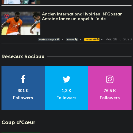
Ancien international Ivoirien, N’Gossan
Antoine lance un appel à l’aide
Mar, 28 Jul 2026
Potins People 🌟
News 🗞️
Football ⚽️
Réseaux Sociaux
301 K
1,3 K
76,5 K
Followers
Followers
Followers
Coup d'Cœur