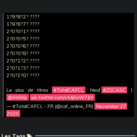
1?9?8?2? ????
1?9?8?7? ????
2?0?0?1? ????
2?0?0?5? ????
2?0?0?6? ????
2?0?0?8? ????
2?0?1?2? ????
2?0?1?3? ????
2?0?2?0? ????
Le plus de titres
#TotalCAFCL
. Neuf.
#ZSCASC
|
@AlAhly
pic.twitter.com/vMj6oW7JiV
— #TotalCAFCL - FR (@caf_online_FR)
November 27,
2020
Les Tags