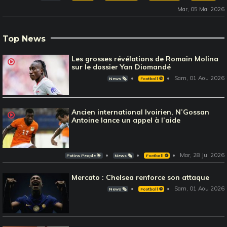
Mar, 05 Mai 2026
Top News
Les grosses révélations de Romain Molina
sur le dossier Yan Diomandé
Sam, 01 Aou 2026
News 🗞️
Football ⚽️
Ancien international Ivoirien, N’Gossan
Antoine lance un appel à l’aide
Mar, 28 Jul 2026
Potins People 🌟
News 🗞️
Football ⚽️
Mercato : Chelsea renforce son attaque
Sam, 01 Aou 2026
News 🗞️
Football ⚽️