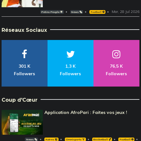
Mar, 28 Jul 2026
Potins People 🌟
News 🗞️
Football ⚽️
Réseaux Sociaux
301 K
1,3 K
76,5 K
Followers
Followers
Followers
Coup d'Cœur
Application AfroPari : Faites vos jeux !
News 🗞️
Autres 🎽
Omnisports 🏅
Basketball 🏀
Football ⚽️