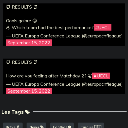
⏰ RESULTS ⏰
Goals galore 😍
💪 Which team had the best performance?
#UECL
— UEFA Europa Conference League (@europacnfleague)
September 15, 2022
⏰ RESULTS ⏰
How are you feeling after Matchday 2? 🤩
#UECL
— UEFA Europa Conference League (@europacnfleague)
September 15, 2022
Les Tags
Brève 📄
News 🗞️
Football ⚽️
Turquie 🇹🇷