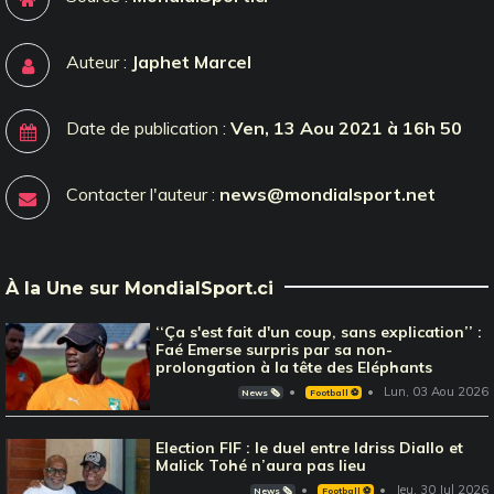
Auteur :
Japhet Marcel
Date de publication :
Ven, 13 Aou 2021 à 16h 50
Contacter l'auteur :
news@mondialsport.net
À la Une sur MondialSport.ci
‘‘Ça s'est fait d'un coup, sans explication’’ :
Faé Emerse surpris par sa non-
prolongation à la tête des Eléphants
Lun, 03 Aou 2026
News 🗞️
Football ⚽️
Election FIF : le duel entre Idriss Diallo et
Malick Tohé n’aura pas lieu
Jeu, 30 Jul 2026
News 🗞️
Football ⚽️