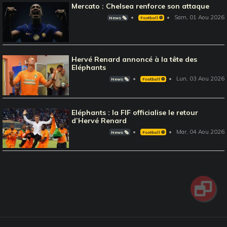
Mercato : Chelsea renforce son attaque
Sam, 01 Aou 2026
News 🗞️
Football ⚽️
Hervé Renard annoncé à la tête des
Eléphants
Lun, 03 Aou 2026
News 🗞️
Football ⚽️
Eléphants : la FIF officialise le retour
d’Hervé Renard
Mar, 04 Aou 2026
News 🗞️
Football ⚽️