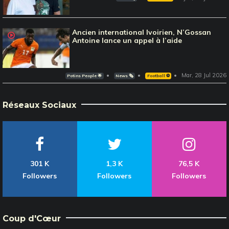
Ancien international Ivoirien, N’Gossan
Antoine lance un appel à l’aide
Mar, 28 Jul 2026
Potins People 🌟
News 🗞️
Football ⚽️
Réseaux Sociaux
301 K
1,3 K
76,5 K
Followers
Followers
Followers
Coup d'Cœur