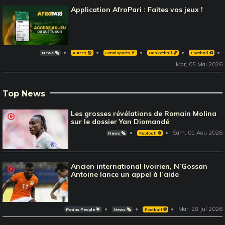
Application AfroPari : Faites vos jeux !
News 🗞️
Autres 🎽
Omnisports 🏅
Basketball 🏀
Football ⚽️
Mar, 05 Mai 2026
Top News
Les grosses révélations de Romain Molina
sur le dossier Yan Diomandé
Sam, 01 Aou 2026
News 🗞️
Football ⚽️
Ancien international Ivoirien, N’Gossan
Antoine lance un appel à l’aide
Mar, 28 Jul 2026
Potins People 🌟
News 🗞️
Football ⚽️