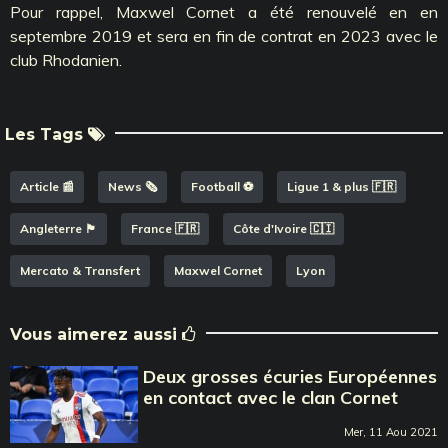
Pour rappel, Maxwel Cornet a été renouvelé en en
septembre 2019 et sera en fin de contrat en 2023 avec le
club Rhodanien.
Les Tags
Article 📰
News 🗞️
Football ⚽️
Ligue 1 & plus 🇫🇷
Angleterre 🏴󠁧󠁢󠁥󠁮󠁧󠁿
France 🇫🇷
Côte d'Ivoire 🇨🇮
Mercato & Transfert
Maxwel Cornet
Lyon
Vous aimerez aussi
Deux grosses écuries Européennes
en contact avec le clan Cornet
Mer, 11 Aou 2021