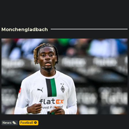
Monchengladbach
News 🗞️
Football ⚽️