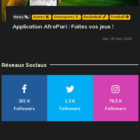
News 🗞️
Autres 🎽
Omnisports 🏅
Basketball 🏀
Football ⚽️
Application AfroPari : Faites vos jeux !
Mar, 05 Mai 2026
Réseaux Sociaux
301 K
1,3 K
76,5 K
Followers
Followers
Followers