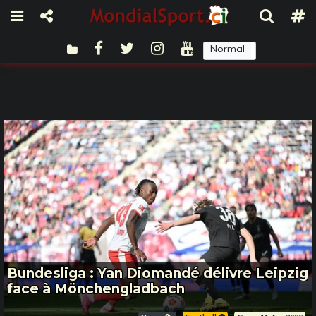
Normal
Sombre
Bundesliga : Yan Diomandé délivre Leipzig
face à Mönchengladbach