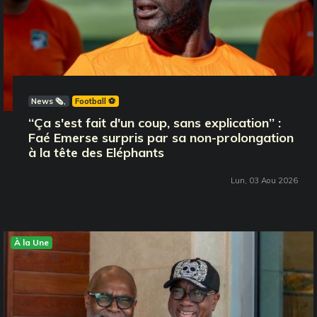
News 🗞️
Football ⚽️
‘‘Ça s'est fait d'un coup, sans explication’’ :
Faé Emerse surpris par sa non-prolongation
à la tête des Eléphants
Lun, 03 Aou 2026
À la Une