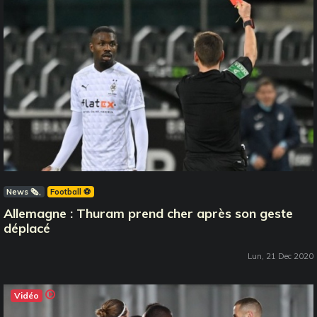
News 🗞️
Football ⚽️
Allemagne : Thuram prend cher après son geste
déplacé
Lun, 21 Dec 2020
Vidéo