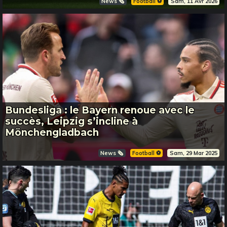
News 🗞️
Football ⚽️
Sam, 11 Avr 2026
Bundesliga : le Bayern renoue avec le
succès, Leipzig s’incline à
Mönchengladbach
News 🗞️
Football ⚽️
Sam, 29 Mar 2025