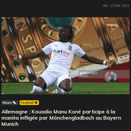
Ven, 10 Dec 2021
News 🗞️
Football ⚽️
Allemagne : Kouadio Manu Koné participe à la
manita infligée par Mönchengladbach au Bayern
Munich