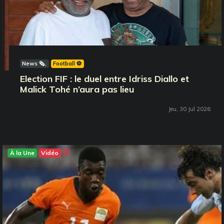
News 🗞️
Football ⚽️
Election FIF : le duel entre Idriss Diallo et
Malick Tohé n’aura pas lieu
Jeu, 30 Jul 2026
À la Une
Vidéo