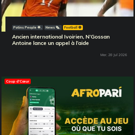
Potins People 🌟
News 🗞️
Football ⚽️
Ancien international Ivoirien, N’Gossan
Antoine lance un appel à l’aide
Mar, 28 Jul 2026
Coup d'Cœur