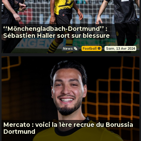
‘‘Mönchengladbach-Dortmund’’ :
Sébastien Haller sort sur blessure
News 🗞️
Football ⚽️
Sam, 13 Avr 2024
Mercato : voici la 1ère recrue du Borussia
Dortmund