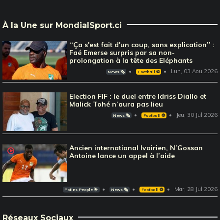
À la Une sur MondialSport.ci
‘‘Ça s'est fait d'un coup, sans explication’’ :
Faé Emerse surpris par sa non-
prolongation à la tête des Eléphants
Lun, 03 Aou 2026
News 🗞️
Football ⚽️
Election FIF : le duel entre Idriss Diallo et
Malick Tohé n’aura pas lieu
Jeu, 30 Jul 2026
News 🗞️
Football ⚽️
Ancien international Ivoirien, N’Gossan
Antoine lance un appel à l’aide
Mar, 28 Jul 2026
Potins People 🌟
News 🗞️
Football ⚽️
Réseaux Sociaux