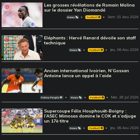
Les grosses révélations de Romain Molina
sur le dossier Yan Diomandé
Sam, 01 Aou 2026
News 🗞️
Football ⚽️
Eléphants : Hervé Renard dévoile son staff
technique
Jeu, 06 Aou 2026
News 🗞️
Football ⚽️
Ancien international Ivoirien, N’Gossan
Antoine lance un appel à l’aide
Mar, 28 Jul 2026
Potins People 🌟
News 🗞️
Football ⚽️
Supercoupe Félix Houphouët-Boigny :
l’ASEC Mimosas domine le COK et s’adjuge
un 17è titre
Jeu, 06 Aou 2026
News 🗞️
Football ⚽️