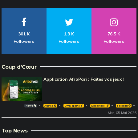
301 K
1,3 K
76,5 K
Followers
Followers
Followers
Coup d'Cœur
Application AfroPari : Faites vos jeux !
News 🗞️
Autres 🎽
Omnisports 🏅
Basketball 🏀
Football ⚽️
Mar, 05 Mai 2026
Top News