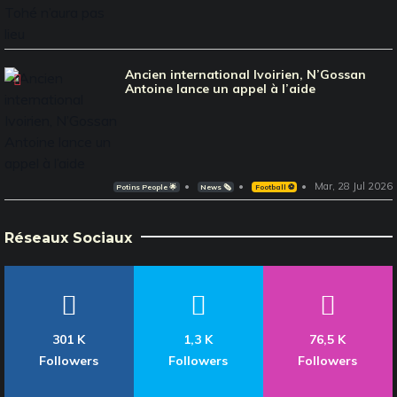
Ancien international Ivoirien, N’Gossan
Antoine lance un appel à l’aide
Mar, 28 Jul 2026
Potins People 🌟
News 🗞️
Football ⚽️
Réseaux Sociaux
301 K
1,3 K
76,5 K
Followers
Followers
Followers