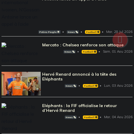
Mar, 28 Jul 2026
Potins People 🌟
News 🗞️
Football ⚽️
Mercato : Chelsea renforce son attaque
Sam, 01 Aou 2026
News 🗞️
Football ⚽️
Hervé Renard annoncé à la tête des
Eléphants
Lun, 03 Aou 2026
News 🗞️
Football ⚽️
Eléphants : la FIF officialise le retour
d’Hervé Renard
Mar, 04 Aou 2026
News 🗞️
Football ⚽️