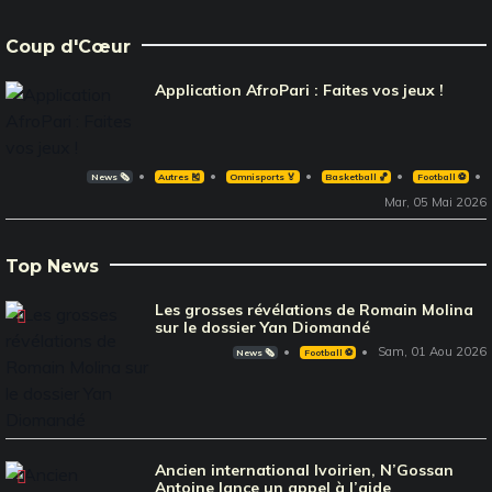
Coup d'Cœur
Application AfroPari : Faites vos jeux !
News 🗞️
Autres 🎽
Omnisports 🏅
Basketball 🏀
Football ⚽️
Mar, 05 Mai 2026
Top News
Les grosses révélations de Romain Molina
sur le dossier Yan Diomandé
Sam, 01 Aou 2026
News 🗞️
Football ⚽️
Ancien international Ivoirien, N’Gossan
Antoine lance un appel à l’aide