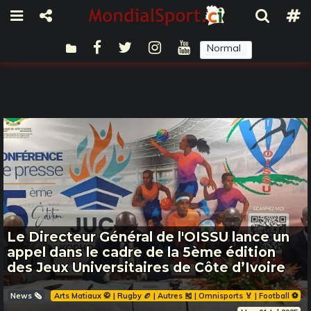
Normal
Sombre
Le Directeur Général de l'OISSU lance un
appel dans le cadre de la 5ème édition
des Jeux Universitaires de Côte d’Ivoire
News 🗞️
Arts Matiaux 🥋 | Rugby 🏉 | Autres 🎽 | Omnisports 🏅 | Football ⚽️