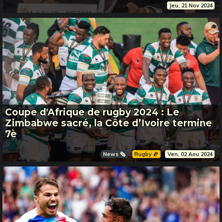
Jeu, 21 Nov 2024
Coupe d'Afrique de rugby 2024 : Le
Zimbabwe sacré, la Côte d’Ivoire termine
7è
News 🗞️
Rugby 🏉
Ven, 02 Aou 2024