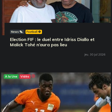
News 🗞️
Football ⚽️
Election FIF : le duel entre Idriss Diallo et
Malick Tohé n’aura pas lieu
Jeu, 30 Jul 2026
À la Une
Vidéo