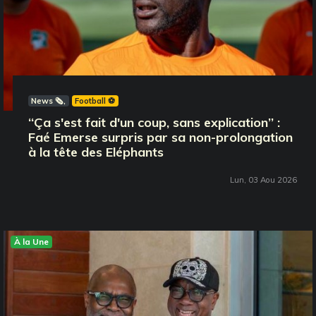
News 🗞️
Football ⚽️
‘‘Ça s'est fait d'un coup, sans explication’’ :
Faé Emerse surpris par sa non-prolongation
à la tête des Eléphants
Lun, 03 Aou 2026
À la Une