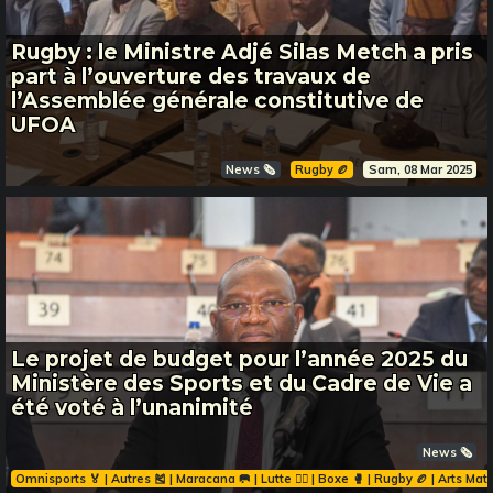
Rugby : le Ministre Adjé Silas Metch a pris
part à l’ouverture des travaux de
l’Assemblée générale constitutive de
UFOA
News 🗞️
Rugby 🏉
Sam, 08 Mar 2025
Le projet de budget pour l’année 2025 du
Ministère des Sports et du Cadre de Vie a
été voté à l’unanimité
News 🗞️
Omnisports 🏅 | Autres 🎽 | Maracana 🥅 | Lutte 🤼‍♂️ | Boxe 🥊 | Rugby 🏉 | Arts Mati