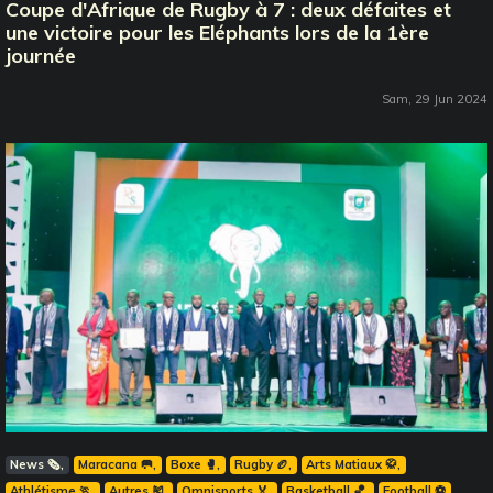
Coupe d'Afrique de Rugby à 7 : deux défaites et
une victoire pour les Eléphants lors de la 1ère
journée
Sam, 29 Jun 2024
News 🗞️
Maracana 🥅
Boxe 🥊
Rugby 🏉
Arts Matiaux 🥋
Athlétisme 🏃
Autres 🎽
Omnisports 🏅
Basketball 🏀
Football ⚽️