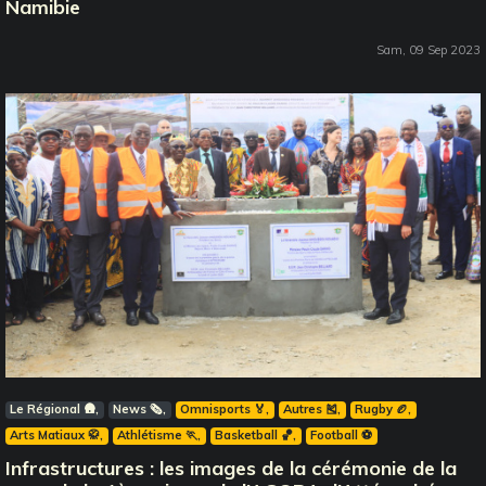
Namibie
Sam, 09 Sep 2023
Le Régional 🛖
News 🗞️
Omnisports 🏅
Autres 🎽
Rugby 🏉
Arts Matiaux 🥋
Athlétisme 🏃
Basketball 🏀
Football ⚽️
Infrastructures : les images de la cérémonie de la