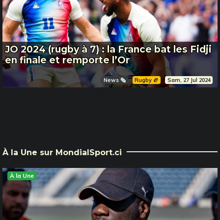
JO 2024 (rugby à 7) : la France bat les Fidji
en finale et remporte l’Or
News 🗞️
Rugby 🏉
Sam, 27 Jul 2024
À la Une sur MondialSport.ci
À la Une