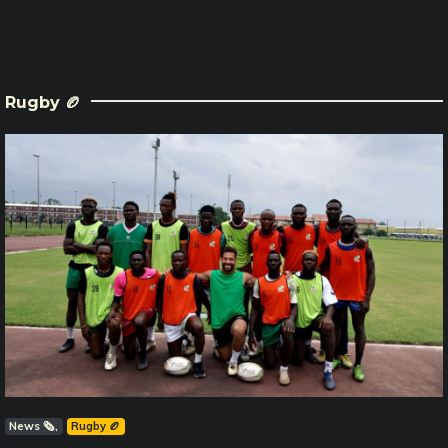
Rugby 🏉
News 🗞️
Rugby 🏉