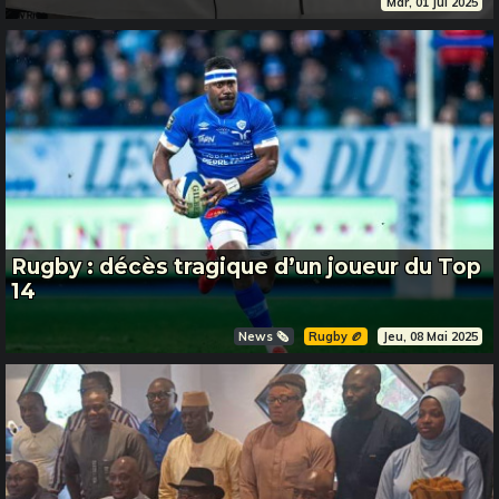
Mar, 01 Jul 2025
Rugby : décès tragique d’un joueur du Top
14
News 🗞️
Rugby 🏉
Jeu, 08 Mai 2025