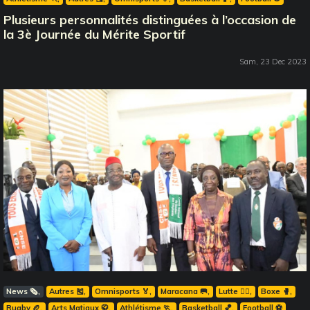
Plusieurs personnalités distinguées à l’occasion de
la 3è Journée du Mérite Sportif
Sam, 23 Dec 2023
News 🗞️
Autres 🎽
Omnisports 🏅
Maracana 🥅
Lutte 🤼‍♂️
Boxe 🥊
Rugby 🏉
Arts Matiaux 🥋
Athlétisme 🏃
Basketball 🏀
Football ⚽️