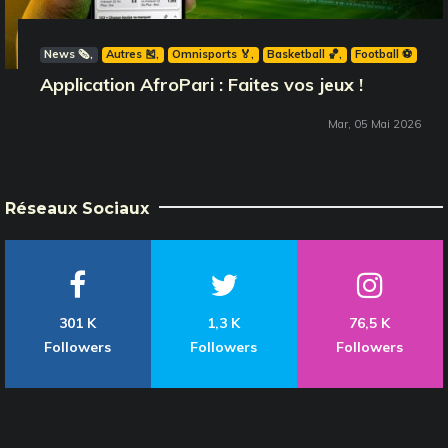
News 🗞️
Autres 🎽
Omnisports 🏅
Basketball 🏀
Football ⚽️
Application AfroPari : Faites vos jeux !
Mar, 05 Mai 2026
Réseaux Sociaux
301 K
1,3 K
76,5 K
Followers
Followers
Followers