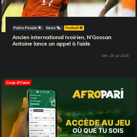
Potins People 🌟
News 🗞️
Football ⚽️
Ancien international Ivoirien, N’Gossan
Antoine lance un appel à l’aide
Mar, 28 Jul 2026
Coup d'Cœur